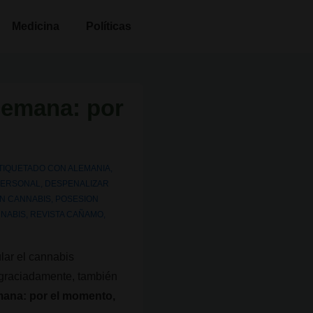
Medicina
Políticas
alemana: por
TIQUETADO CON
ALEMANIA
,
PERSONAL
,
DESPENALIZAR
ON CANNABIS
,
POSESION
NNABIS
,
REVISTA CAÑAMO
,
lar el cannabis
sgraciadamente, también
emana: por el momento,