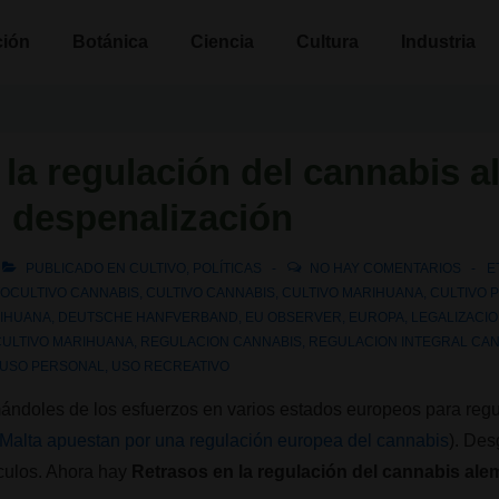
n
ción
Botánica
Ciencia
Cultura
Industria
 la regulación del cannabis 
 despenalización
PUBLICADO EN
CULTIVO
,
POLÍTICAS
NO HAY COMENTARIOS
E
OCULTIVO CANNABIS
,
CULTIVO CANNABIS
,
CULTIVO MARIHUANA
,
CULTIVO 
RIHUANA
,
DEUTSCHE HANFVERBAND
,
EU OBSERVER
,
EUROPA
,
LEGALIZACI
ULTIVO MARIHUANA
,
REGULACION CANNABIS
,
REGULACION INTEGRAL CA
USO PERSONAL
,
USO RECREATIVO
ándoles de los esfuerzos en varios estados europeos para regu
Malta apuestan por una regulación europea del cannabis
). De
áculos. Ahora hay
Retrasos en la regulación del cannabis al