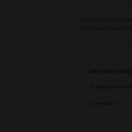
Navegación
La
‹ El Parlament de Catal
entrada
de
Cannábicas (Modelo Clu
anterior
entradas
es
Deja una respu
Tu dirección de corr
Comentario
*