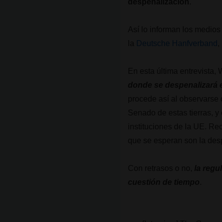
despenalización
.
Así lo informan los medio
la
Deutsche Hanfverband
,
En esta última entrevista,
donde se despenalizará e
procede así al observarse 
Senado de estas tierras, y
instituciones de la UE. R
que se esperan son la desp
Con retrasos o no,
la
regu
cuestión de tiempo
.