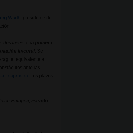
org Wurth
, presidente de
ación.
or dos fases
: una
primera
ulación integral
. Se
rag, el equivalente al
obstáculos ante las
ea lo aprueba
. Los plazos
 Unión Europea,
es sólo