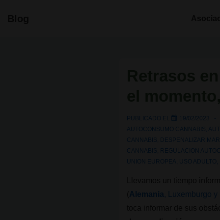
↓
Navegació
Blog
Asocia
Saltar
principal
al
contenido
principal
Retrasos en
el momento,
PUBLICADO EL
19/02/2023
AUTOCONSUMO CANNABIS
,
AUT
CANNABIS
,
DESPENALIZAR MA
CANNABIS
,
REGULACION AUTOC
UNION EUROPEA
,
USO ADULTO
,
Llevamos un tiempo inform
(
Alemania
, Luxemburgo y 
toca informar de sus obst