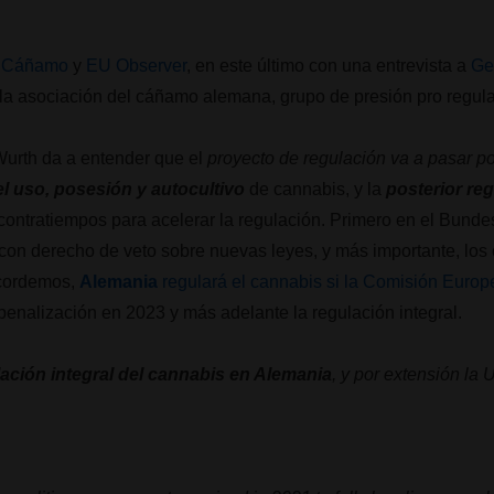
s
Cáñamo
y
EU Observer
, en este último con una entrevista a
Ge
 la asociación del cáñamo alemana, grupo de presión pro regul
 Wurth da a entender que el
proyecto de regulación va a pasar p
l uso, posesión y autocultivo
de cannabis, y la
posterior reg
contratiempos para acelerar la regulación. Primero en el Bundes
 con derecho de veto sobre nuevas leyes, y más importante, los 
ecordemos,
Alemania
regulará el cannabis si la Comisión Europ
enalización en 2023 y más adelante la regulación integral.
lación integral del cannabis en Alemania
, y por extensión la