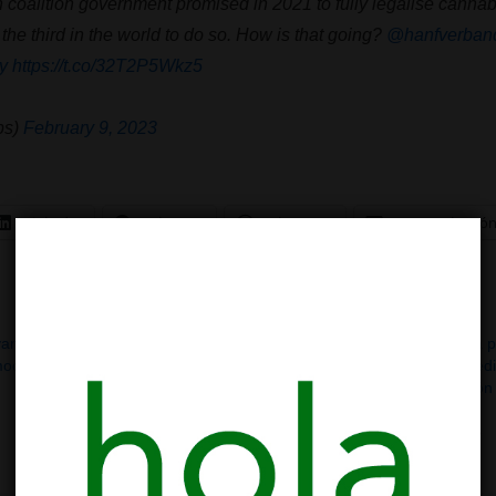
coalition government promised in 2021 to fully legalise cannabis
the third in the world to do so. How is that going?
@hanfverban
y
https://t.co/32T2P5Wkz5
bs)
February 9, 2023
LinkedIn
Telegram
WhatsApp
Correo electró
vanza
Alemania envía su ley del cannabis a
Demecan, la p
modelo
la Union Europea
cannabis medi
21/03/2023
la legalización 
En «Políticas»
13/12/2022
En «Cultivo»