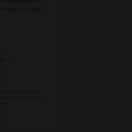
, making it the first
d
#Hemp
#cannabis
nico
rimera productora de
cinal alemana, espera
total