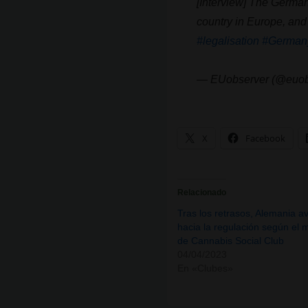
[Interview] The German 
country in Europe, and 
#legalisation
#German
— EUobserver (@euo
X
Facebook
Relacionado
Tras los retrasos, Alemania a
hacia la regulación según el 
de Cannabis Social Club
04/04/2023
En «Clubes»