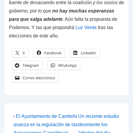
fuente de desacuerdo entre la coalición y los socios de
gobierno, por lo que
no hay muchas esperanzas
para que salga adelante
. Aún falta la propuesta de
Podemos. Y las que propondrá
Luz Verde
tras las
elecciones de este año.
X
Facebook
LinkedIn
Telegram
WhatsApp
Correo electrónico
Navegación
La
La
‹ El Ayuntamiento de Cambrils
Un reciente estudio
entrada
entrada
de
avanza en la regulación de las
desmiente los
anterior
siguiente
Asociaciones Cannábicas
“efectos del día