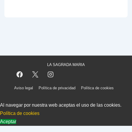
LA SAGRADA MARIA
Menú
Aviso legal
Política de privacidad
Política de cookies
del
Al navegar por nuestra web aceptas el uso de las cookies.
pie
Copyright © 2026
La Sagrada Maria Club
Política de cookies
de
Aceptar
página