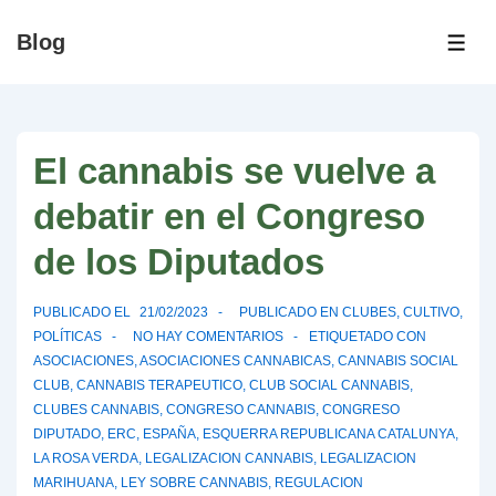
↓
Blog
Saltar
ME
al
contenido
principal
El cannabis se vuelve a
debatir en el Congreso
de los Diputados
PUBLICADO EL
21/02/2023
PUBLICADO EN
CLUBES
,
CULTIVO
,
POLÍTICAS
NO HAY COMENTARIOS
ETIQUETADO CON
ASOCIACIONES
,
ASOCIACIONES CANNABICAS
,
CANNABIS SOCIAL
CLUB
,
CANNABIS TERAPEUTICO
,
CLUB SOCIAL CANNABIS
,
CLUBES CANNABIS
,
CONGRESO CANNABIS
,
CONGRESO
DIPUTADO
,
ERC
,
ESPAÑA
,
ESQUERRA REPUBLICANA CATALUNYA
,
LA ROSA VERDA
,
LEGALIZACION CANNABIS
,
LEGALIZACION
MARIHUANA
,
LEY SOBRE CANNABIS
,
REGULACION