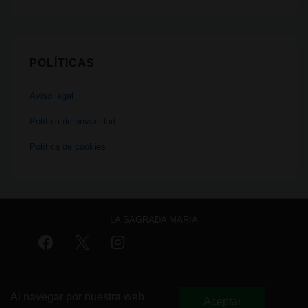
POLÍTICAS
Aviso legal
Política de privacidad
Política de cookies
LA SAGRADA MARIA
Menú
Aviso legal
Política de privacidad
Política de cookies
del
Al navegar por nuestra web
Aceptar