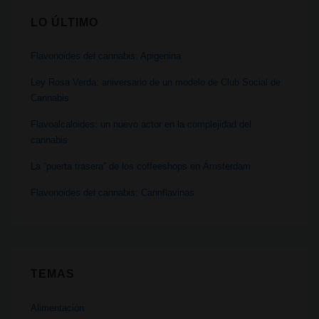
aprendido
LO ÚLTIMO
del
modelo
Flavonoides del cannabis: Apigenina
español,
que
Ley Rosa Verda: aniversario de un modelo de Club Social de
Cannabis
nos
ha
Flavoalcaloides: un nuevo actor en la complejidad del
cannabis
inspirado
en
La “puerta trasera” de los coffeeshops en Ámsterdam
nuestra
Flavonoides del cannabis: Cannflavinas
regulación”
TEMAS
Alimentación