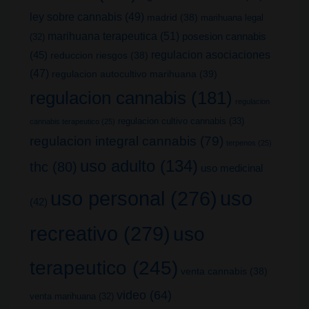
ley sobre cannabis
(49)
madrid
(38)
marihuana legal
marihuana terapeutica
(51)
posesion cannabis
(32)
(45)
regulacion asociaciones
reduccion riesgos
(38)
(47)
regulacion autocultivo marihuana
(39)
regulacion cannabis
(181)
regulacion
regulacion cultivo cannabis
(33)
cannabis terapeutico
(25)
regulacion integral cannabis
(79)
terpenos
(25)
uso adulto
(134)
thc
(80)
uso medicinal
uso
uso personal
(276)
(42)
recreativo
(279)
uso
terapeutico
(245)
venta cannabis
(38)
video
(64)
venta marihuana
(32)