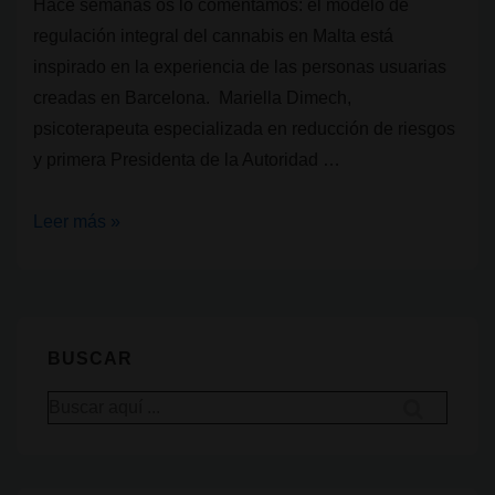
Hace semanas os lo comentamos: el modelo de
regulación integral del cannabis en Malta está
inspirado en la experiencia de las personas usuarias
creadas en Barcelona. Mariella Dimech,
psicoterapeuta especializada en reducción de riesgos
y primera Presidenta de la Autoridad …
Mariella
Leer más »
Dimech:
“Hay
muchas
cosas
BUSCAR
que
Buscar
hemos
por:
observado
y