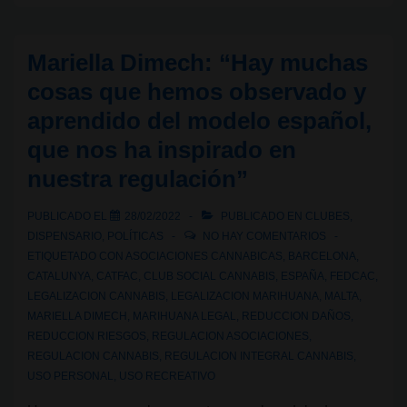
de
Malta,
Mariella Dimech: “Hay muchas
¿el
cosas que hemos observado y
modelo
aprendido del modelo español,
de
que nos ha inspirado en
Europa?
nuestra regulación”
PUBLICADO EL
28/02/2022
PUBLICADO EN
CLUBES
,
DISPENSARIO
,
POLÍTICAS
NO HAY COMENTARIOS
ETIQUETADO CON
ASOCIACIONES CANNABICAS
,
BARCELONA
,
CATALUNYA
,
CATFAC
,
CLUB SOCIAL CANNABIS
,
ESPAÑA
,
FEDCAC
,
LEGALIZACION CANNABIS
,
LEGALIZACION MARIHUANA
,
MALTA
,
MARIELLA DIMECH
,
MARIHUANA LEGAL
,
REDUCCION DAÑOS
,
REDUCCION RIESGOS
,
REGULACION ASOCIACIONES
,
REGULACION CANNABIS
,
REGULACION INTEGRAL CANNABIS
,
USO PERSONAL
,
USO RECREATIVO