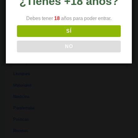
¿Tienes +18 años?
Ferias
Finanzas
Debes tener
18
años para poder entrar.
Historia
SÍ
Industria
NO
Institutos
Investigación
Literatura
Materiales
Medicina
Parafernalia
Políticas
Recetas