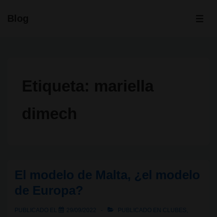
↓
Blog
Saltar
ME
al
contenido
principal
Etiqueta:
mariella
dimech
El modelo de Malta, ¿el modelo
de Europa?
PUBLICADO EL
29/09/2022
PUBLICADO EN
CLUBES
,