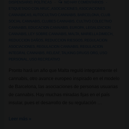
DISPENSARIO
,
POLÍTICAS
NO HAY COMENTARIOS
ETIQUETADO CON
ARUC
,
ASOCIACIONES
,
ASOCIACIONES
CANNABICAS
,
AUTOCULTIVO CANNABIS
,
BARCELONA
,
CLUB
SOCIAL CANNABIS
,
CLUBES CANNABIS
,
CULTIVO COLECTIVO
CANNABIS
,
EDUCACION CANNABIS
,
EUROPA
,
LEGALIZACION
CANNABIS
,
LEY SOBRE CANNABIS
,
MALTA
,
MARIELLA DIMECH
,
REDUCCION DAÑOS
,
REDUCCION RIESGOS
,
REGULACION
ASOCIACIONES
,
REGULACION CANNABIS
,
REGULACION
INTEGRAL CANNABIS
,
RELEAF
,
TALKING DRUGS ORG
,
USO
PERSONAL
,
USO RECREATIVO
Pronto hará un año que Malta reguló integralmente el
cannabis, otro avance europeo inspirado en el modelo
de Barcelona, las asociaciones de personas usuarias
de cannabis. Hay muchas miradas fijas en el país
insular, pues el desarrollo de su regulación …
El
Leer más »
modelo