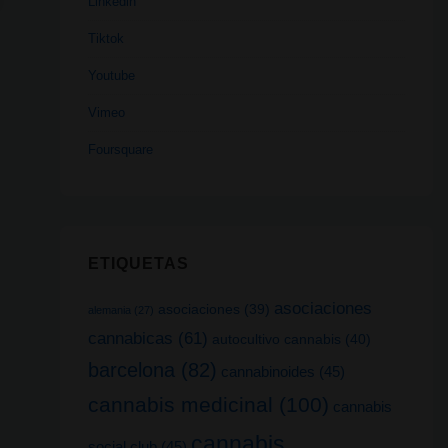
Linkedin
Tiktok
Youtube
Vimeo
Foursquare
ETIQUETAS
asociaciones
asociaciones
(39)
alemania
(27)
cannabicas
(61)
autocultivo cannabis
(40)
barcelona
(82)
cannabinoides
(45)
cannabis medicinal
(100)
cannabis
cannabis
social club
(45)