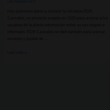
USO TERAPEUTICO
Hoy queremos daros a conocer la iniciativa RDR
Cannabis, un proyecto surgido en 2020 para acercar a los
usuarios de la planta información sobre su uso seguro e
informado. RDR Cannabis se ideó también para acercar
recursos y puntos de …
RdR
Leer más »
Cannabis,
por
un
uso
consciente