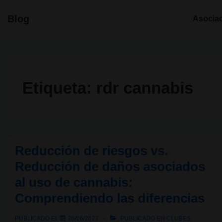
↓
Navegació
Blog
Asocia
Saltar
principal
al
contenido
principal
Etiqueta:
rdr cannabis
Reducción de riesgos vs.
Reducción de daños asociados
al uso de cannabis:
Comprendiendo las diferencias
PUBLICADO EL
26/06/2023
PUBLICADO EN
CLUBES
,