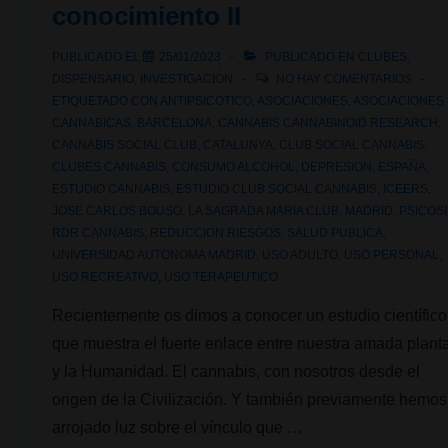
conocimiento II
PUBLICADO EL
25/01/2023
PUBLICADO EN
CLUBES
,
DISPENSARIO
,
INVESTIGACIÓN
NO HAY COMENTARIOS
ETIQUETADO CON
ANTIPSICOTICO
,
ASOCIACIONES
,
ASOCIACIONES
CANNABICAS
,
BARCELONA
,
CANNABIS CANNABINOID RESEARCH
,
CANNABIS SOCIAL CLUB
,
CATALUNYA
,
CLUB SOCIAL CANNABIS
,
CLUBES CANNABIS
,
CONSUMO ALCOHOL
,
DEPRESION
,
ESPAÑA
,
ESTUDIO CANNABIS
,
ESTUDIO CLUB SOCIAL CANNABIS
,
ICEERS
,
JOSE CARLOS BOUSO
,
LA SAGRADA MARIA CLUB
,
MADRID
,
PSICOS
RDR CANNABIS
,
REDUCCION RIESGOS
,
SALUD PUBLICA
,
UNIVERSIDAD AUTONOMA MADRID
,
USO ADULTO
,
USO PERSONAL
,
USO RECREATIVO
,
USO TERAPEUTICO
Recientemente os dimos a conocer un estudio científico
que muestra el fuerte enlace entre nuestra amada plant
y la Humanidad. El cannabis, con nosotros desde el
origen de la Civilización. Y también previamente hemos
arrojado luz sobre el vínculo que …