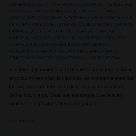
DISPENSARIO
,
SALUD
NO HAY COMENTARIOS
ETIQUETADO
CON
ASOCIACION CANNABICA BARCELONA
,
ASOCIACIONES
,
ASOCIACIONES CANNABICAS
,
BARCELONA
,
CANNABIS SOCIAL CLUB
,
CATALUNYA
,
CLUB SOCIAL CANNABIS
,
CLUBES CANNABIS
,
CONSUMO
CANNABIS
,
EFECTOS PSICOTROPICO
,
ESPAÑA
,
FORMACION
CANNABIS
,
LA SAGRADA MARIA CLUB
,
PLANTA PSICOACTIVA
,
RDR
CANNABIS
,
REDUCCION DAÑOS
,
REDUCCION RIESGOS
,
REGULACION CANNABIS
,
REGULACION INTEGRAL CANNABIS
,
SEMAFORO PSICOACTIVO
,
USO PERSONAL
,
USO RECREATIVO
A medida que evoluciona el debate sobre la regulación y
el consumo personal de cannabis, es importante entender
los conceptos de reducción de riesgos y reducción de
daños muy claros. Estas son estrategias que buscan
minimizar los posibles efectos negativos …
Reducción
Leer más »
de