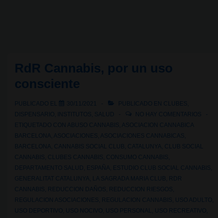
riesgos
vs.
Reducción
de
daños
RdR Cannabis, por un uso
asociados
consciente
al
uso
PUBLICADO EL
30/11/2021
PUBLICADO EN
CLUBES
,
de
DISPENSARIO
,
INSTITUTOS
,
SALUD
NO HAY COMENTARIOS
cannabis:
ETIQUETADO CON
ABUSO CANNABIS
,
ASOCIACION CANNABICA
BARCELONA
,
ASOCIACIONES
,
ASOCIACIONES CANNABICAS
,
Comprendiendo
BARCELONA
,
CANNABIS SOCIAL CLUB
,
CATALUNYA
,
CLUB SOCIAL
las
CANNABIS
,
CLUBES CANNABIS
,
CONSUMO CANNABIS
,
diferencias
DEPARTAMENTO SALUD
,
ESPAÑA
,
ESTUDIO CLUB SOCIAL CANNABIS
,
GENERALITAT CATALUNYA
,
LA SAGRADA MARIA CLUB
,
RDR
CANNABIS
,
REDUCCION DAÑOS
,
REDUCCION RIESGOS
,
REGULACION ASOCIACIONES
,
REGULACION CANNABIS
,
USO ADULTO
,
USO DEPORTIVO
,
USO NOCIVO
,
USO PERSONAL
,
USO RECREATIVO
,