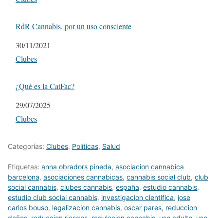
RdR Cannabis, por un uso consciente
Fecha
30/11/2021
Respecto a
Clubes
¿Qué es la CatFac?
Fecha
29/07/2025
Respecto a
Clubes
Categorías:
Clubes
,
Políticas
,
Salud
Etiquetas:
anna obradors pineda
,
asociacion cannabica
barcelona
,
asociaciones cannabicas
,
cannabis social club
,
club
social cannabis
,
clubes cannabis
,
españa
,
estudio cannabis
,
estudio club social cannabis
,
investigacion cientifica
,
jose
carlos bouso
,
legalizacion cannabis
,
oscar pares
,
reduccion
daños
,
reduccion riesgos
,
regulacion cannabis
,
uso adulto
,
uso