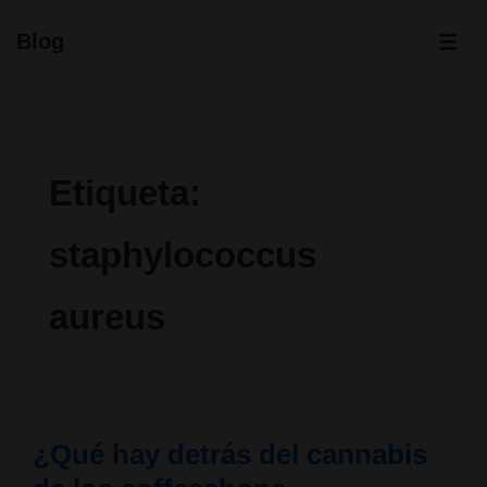
↓
Blog
Saltar
ME
al
contenido
principal
Etiqueta:
staphylococcus
aureus
¿Qué hay detrás del cannabis