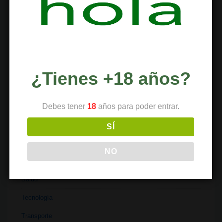
Institutos
Investigación
Literatura
Materiales
¿Tienes +18 años?
Medicina
Parafernalia
Debes tener
18
años para poder entrar.
Políticas
SÍ
Recetas
NO
Religión
Salud
Tecnología
Transporte