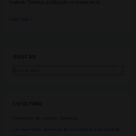
Instituto Trimbos, publicado en enero en el …
¿Qué
Leer más »
hay
detrás
del
cannabis
BUSCAR
de
Buscar
los
por:
coffeeshops
holandeses?
Contaminantes
LO ÚLTIMO
y
regulación
Flavonoides del cannabis: Apigenina
en
camino
Ley Rosa Verda: aniversario de un modelo de Club Social de