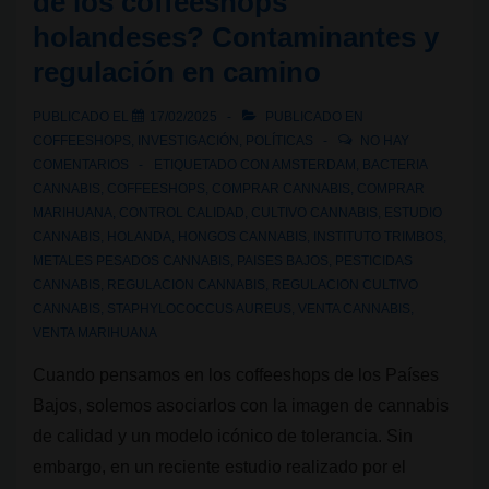
de los coffeeshops
holandeses? Contaminantes y
regulación en camino
PUBLICADO EL
17/02/2025
PUBLICADO EN
COFFEESHOPS
,
INVESTIGACIÓN
,
POLÍTICAS
NO HAY
COMENTARIOS
ETIQUETADO CON
AMSTERDAM
,
BACTERIA
CANNABIS
,
COFFEESHOPS
,
COMPRAR CANNABIS
,
COMPRAR
MARIHUANA
,
CONTROL CALIDAD
,
CULTIVO CANNABIS
,
ESTUDIO
CANNABIS
,
HOLANDA
,
HONGOS CANNABIS
,
INSTITUTO TRIMBOS
,
METALES PESADOS CANNABIS
,
PAISES BAJOS
,
PESTICIDAS
CANNABIS
,
REGULACION CANNABIS
,
REGULACION CULTIVO
CANNABIS
,
STAPHYLOCOCCUS AUREUS
,
VENTA CANNABIS
,
VENTA MARIHUANA
Cuando pensamos en los coffeeshops de los Países
Bajos, solemos asociarlos con la imagen de cannabis
de calidad y un modelo icónico de tolerancia. Sin
embargo, en un reciente estudio realizado por el