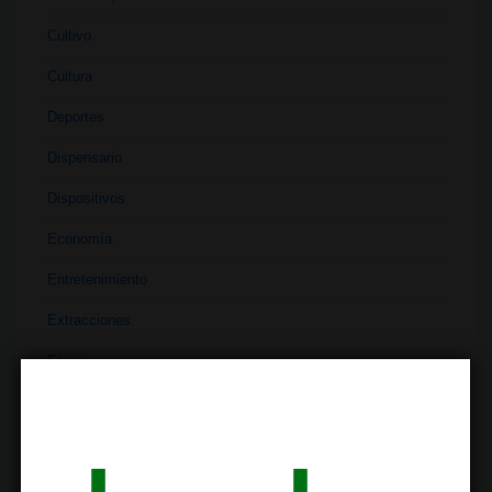
Cultivo
Cultura
Deportes
Dispensario
Dispositivos
Economía
Entretenimiento
Extracciones
Ferias
Finanzas
Historia
Industria