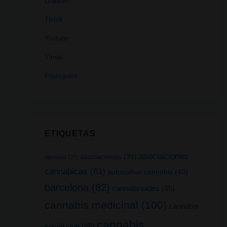
Linkedin
Tiktok
Youtube
Vimeo
Foursquare
ETIQUETAS
asociaciones
asociaciones
(39)
alemania
(27)
cannabicas
(61)
autocultivo cannabis
(40)
barcelona
(82)
cannabinoides
(45)
cannabis medicinal
(100)
cannabis
cannabis
social club
(45)