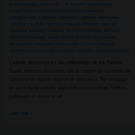
INVESTIGACIÓN
,
POLÍTICAS
NO HAY COMENTARIOS
ETIQUETADO CON
AMSTERDAM
,
BACTERIA CANNABIS
,
COFFEESHOPS
,
COMPRAR CANNABIS
,
COMPRAR MARIHUANA
,
CONTROL CALIDAD
,
CULTIVO CANNABIS
,
ESTUDIO CANNABIS
,
HOLANDA
,
HONGOS CANNABIS
,
INSTITUTO TRIMBOS
,
METALES
PESADOS CANNABIS
,
PAISES BAJOS
,
PESTICIDAS CANNABIS
,
REGULACION CANNABIS
,
REGULACION CULTIVO CANNABIS
,
STAPHYLOCOCCUS AUREUS
,
VENTA CANNABIS
,
VENTA MARIHUANA
Cuando pensamos en los coffeeshops de los Países
Bajos, solemos asociarlos con la imagen de cannabis de
calidad y un modelo icónico de tolerancia. Sin embargo,
en un reciente estudio realizado por el Instituto Trimbos,
publicado en enero en el …
¿Qué
Leer más »
hay
detrás