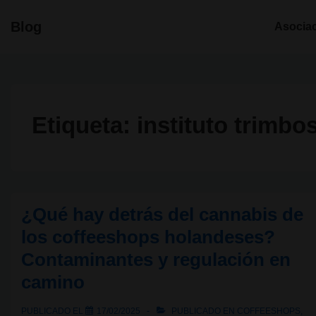
↓
Navegació
Blog
Asocia
Saltar
principal
al
contenido
principal
Etiqueta:
instituto trimbo
¿Qué hay detrás del cannabis de
los coffeeshops holandeses?
Contaminantes y regulación en
camino
PUBLICADO EL
17/02/2025
PUBLICADO EN
COFFEESHOPS
,