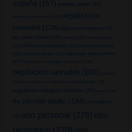
españa
(157)
estados unidos
(55)
legalizacion
investigacion cientifica
(39)
cannabis
(129)
legalizacion marihuana
(46)
ley sobre cannabis
(49)
madrid
(38)
marihuana legal
marihuana terapeutica
(51)
posesion cannabis
(32)
(45)
regulacion asociaciones
reduccion riesgos
(38)
(47)
regulacion autocultivo marihuana
(39)
regulacion cannabis
(181)
regulacion
regulacion cultivo cannabis
(33)
cannabis terapeutico
(25)
regulacion integral cannabis
(79)
terpenos
(25)
uso adulto
(134)
thc
(80)
uso medicinal
uso
uso personal
(276)
(42)
recreativo
(279)
uso