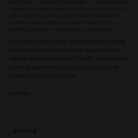
INSTITUTOS
NO HAY COMENTARIOS
ETIQUETADO CON
CONSUMO CANNABIS
,
CONSUMO DROGAS
,
CONSUMO JOVENES
,
DAÑO CEREBRAL
,
ESPAÑA
,
ESQUIZOFRENIA
,
INVESTIGACION
CIENTIFICA
,
OMS
,
PERIODICO LA VANGUARDIA
,
PROYECTO
HOMBRE
,
USO NOCIVO
,
USO PERSONAL
,
USO RECREATIVO
Hace poco más de un mes, el presidente de Proyecto
Hombre compareció en el Senado para explicar los
datos de la última encuesta ESTUDES, centrada en el
uso de drogas entre estudiantes de secundaria del
Estado. En principio íbamos a …
Cannabis,
Leer más »
adolescentes
y
el
uso
BUSCAR
sesgado