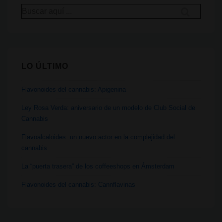
Buscar
de
por:
la
información
LO ÚLTIMO
Flavonoides del cannabis: Apigenina
Ley Rosa Verda: aniversario de un modelo de Club Social de
Cannabis
Flavoalcaloides: un nuevo actor en la complejidad del
cannabis
La “puerta trasera” de los coffeeshops en Ámsterdam
Flavonoides del cannabis: Cannflavinas