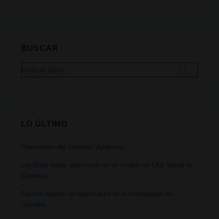
y
conocimiento:
consumo
de
BUSCAR
Tabaco,
Buscar
Alcohol,
por:
Opioides
y
Cannabis
LO ÚLTIMO
Flavonoides del cannabis: Apigenina
Ley Rosa Verda: aniversario de un modelo de Club Social de
Cannabis
Flavoalcaloides: un nuevo actor en la complejidad del
cannabis