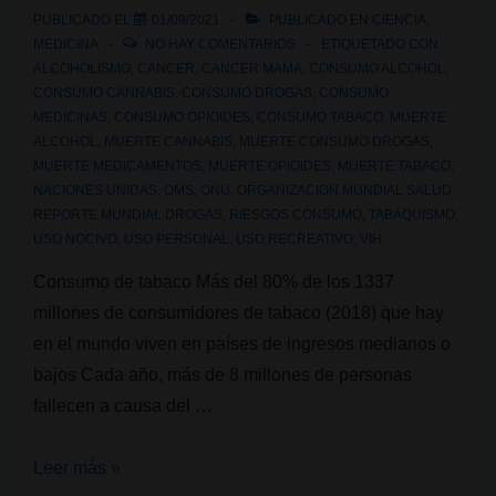
PUBLICADO EL
01/09/2021
PUBLICADO EN
CIENCIA
,
MEDICINA
NO HAY COMENTARIOS
ETIQUETADO CON
ALCOHOLISMO
,
CANCER
,
CANCER MAMA
,
CONSUMO ALCOHOL
,
CONSUMO CANNABIS
,
CONSUMO DROGAS
,
CONSUMO
MEDICINAS
,
CONSUMO OPIOIDES
,
CONSUMO TABACO
,
MUERTE
ALCOHOL
,
MUERTE CANNABIS
,
MUERTE CONSUMO DROGAS
,
MUERTE MEDICAMENTOS
,
MUERTE OPIOIDES
,
MUERTE TABACO
,
NACIONES UNIDAS
,
OMS
,
ONU
,
ORGANIZACION MUNDIAL SALUD
,
REPORTE MUNDIAL DROGAS
,
RIESGOS CONSUMO
,
TABAQUISMO
,
USO NOCIVO
,
USO PERSONAL
,
USO RECREATIVO
,
VIH
Consumo de tabaco Más del 80% de los 1337
millones de consumidores de tabaco (2018) que hay
en el mundo viven en países de ingresos medianos o
bajos Cada año, más de 8 millones de personas
fallecen a causa del …
Cifras
Leer más »