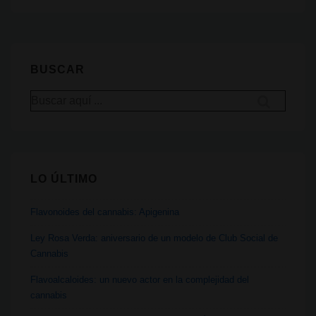
y
conocimiento:
consumo
de
BUSCAR
Tabaco,
Buscar
Alcohol,
por:
Opioides
y
Cannabis
LO ÚLTIMO
Flavonoides del cannabis: Apigenina
Ley Rosa Verda: aniversario de un modelo de Club Social de
Cannabis
Flavoalcaloides: un nuevo actor en la complejidad del
cannabis