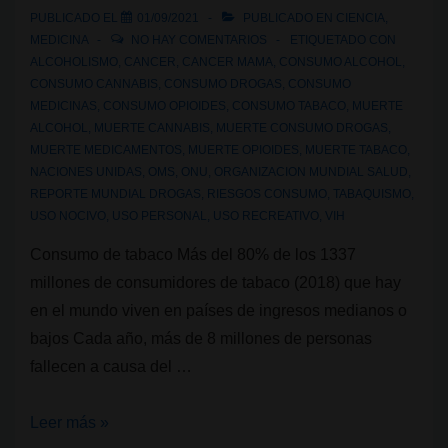
PUBLICADO EL
01/09/2021
PUBLICADO EN
CIENCIA
,
MEDICINA
NO HAY COMENTARIOS
ETIQUETADO CON
ALCOHOLISMO
,
CANCER
,
CANCER MAMA
,
CONSUMO ALCOHOL
,
CONSUMO CANNABIS
,
CONSUMO DROGAS
,
CONSUMO
MEDICINAS
,
CONSUMO OPIOIDES
,
CONSUMO TABACO
,
MUERTE
ALCOHOL
,
MUERTE CANNABIS
,
MUERTE CONSUMO DROGAS
,
MUERTE MEDICAMENTOS
,
MUERTE OPIOIDES
,
MUERTE TABACO
,
NACIONES UNIDAS
,
OMS
,
ONU
,
ORGANIZACION MUNDIAL SALUD
,
REPORTE MUNDIAL DROGAS
,
RIESGOS CONSUMO
,
TABAQUISMO
,
USO NOCIVO
,
USO PERSONAL
,
USO RECREATIVO
,
VIH
Consumo de tabaco Más del 80% de los 1337
millones de consumidores de tabaco (2018) que hay
en el mundo viven en países de ingresos medianos o
bajos Cada año, más de 8 millones de personas
fallecen a causa del …
Cifras
Leer más »