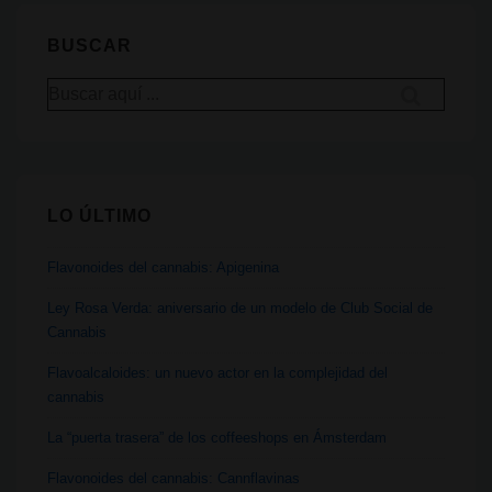
consumo
de
BUSCAR
Tabaco,
Buscar
Alcohol,
por:
Opioides
y
Cannabis
LO ÚLTIMO
Flavonoides del cannabis: Apigenina
Ley Rosa Verda: aniversario de un modelo de Club Social de
Cannabis
Flavoalcaloides: un nuevo actor en la complejidad del
cannabis
La “puerta trasera” de los coffeeshops en Ámsterdam
Flavonoides del cannabis: Cannflavinas