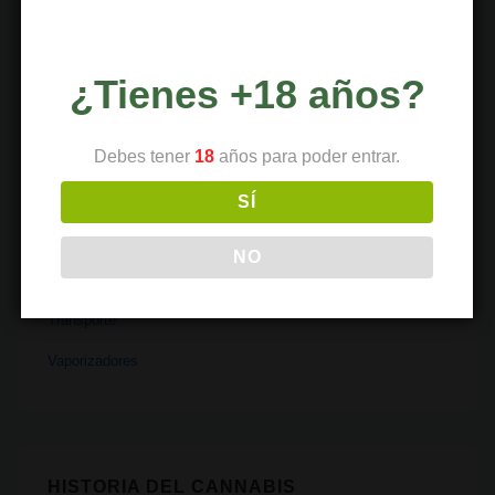
Medicina
Parafernalia
¿Tienes +18 años?
Políticas
Debes tener
18
años para poder entrar.
Recetas
Religión
SÍ
Salud
NO
Tecnología
Transporte
Vaporizadores
HISTORIA DEL CANNABIS