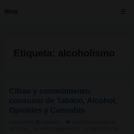
↓
Blog
Saltar
ME
al
contenido
principal
Etiqueta:
alcoholismo
Cifras y conocimiento:
consumo de Tabaco, Alcohol,
Opioides y Cannabis
PUBLICADO EL
01/09/2021
PUBLICADO EN
CIENCIA
,
MEDICINA
NO HAY COMENTARIOS
ETIQUETADO CON