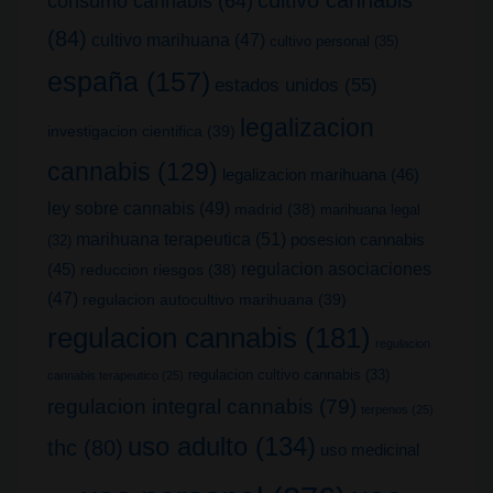
consumo cannabis
(64)
(84)
cultivo marihuana
(47)
cultivo personal
(35)
españa
(157)
estados unidos
(55)
legalizacion
investigacion cientifica
(39)
cannabis
(129)
legalizacion marihuana
(46)
ley sobre cannabis
(49)
madrid
(38)
marihuana legal
marihuana terapeutica
(51)
posesion cannabis
(32)
(45)
regulacion asociaciones
reduccion riesgos
(38)
(47)
regulacion autocultivo marihuana
(39)
regulacion cannabis
(181)
regulacion
regulacion cultivo cannabis
(33)
cannabis terapeutico
(25)
regulacion integral cannabis
(79)
terpenos
(25)
uso adulto
(134)
thc
(80)
uso medicinal