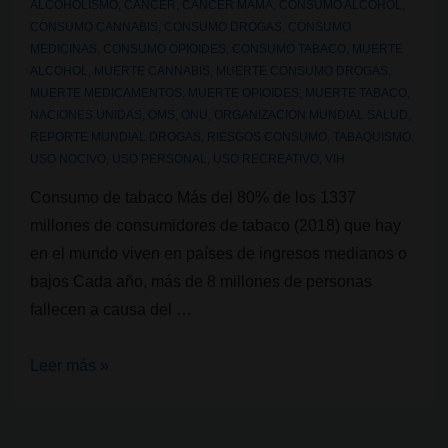
ALCOHOLISMO
,
CANCER
,
CANCER MAMA
,
CONSUMO ALCOHOL
,
CONSUMO CANNABIS
,
CONSUMO DROGAS
,
CONSUMO
MEDICINAS
,
CONSUMO OPIOIDES
,
CONSUMO TABACO
,
MUERTE
ALCOHOL
,
MUERTE CANNABIS
,
MUERTE CONSUMO DROGAS
,
MUERTE MEDICAMENTOS
,
MUERTE OPIOIDES
,
MUERTE TABACO
,
NACIONES UNIDAS
,
OMS
,
ONU
,
ORGANIZACION MUNDIAL SALUD
,
REPORTE MUNDIAL DROGAS
,
RIESGOS CONSUMO
,
TABAQUISMO
,
USO NOCIVO
,
USO PERSONAL
,
USO RECREATIVO
,
VIH
Consumo de tabaco Más del 80% de los 1337
millones de consumidores de tabaco (2018) que hay
en el mundo viven en países de ingresos medianos o
bajos Cada año, más de 8 millones de personas
fallecen a causa del …
Cifras
Leer más »
y
conocimiento: