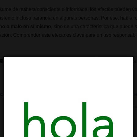
sume de manera consciente o informada, los efectos pueden v
sión o incluso paranoia en algunas personas. Por eso, hablar
eno o malo en sí mismo
, sino de una característica que puede
ación. Comprender este efecto es clave para un uso responsabl
LinkedIn
Telegram
WhatsApp
Correo electró
¿Cuál es
Estándares en el cannabis: El Índice
¿Qué es el T
de Psicoactividad del Cannabis
23/01/2021
03/11/2025
En «Botánica
En «Ciencia»