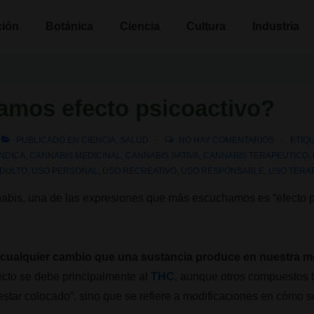
n
ción
Botánica
Ciencia
Cultura
Industria
amos efecto psicoactivo?
PUBLICADO EN
CIENCIA
,
SALUD
NO HAY COMENTARIOS
ETIQ
INDICA
,
CANNABIS MEDICINAL
,
CANNABIS SATIVA
,
CANNABIS TERAPEUTICO
,
ADULTO
,
USO PERSONAL
,
USO RECREATIVO
,
USO RESPONSABLE
,
USO TERA
is, una de las expresiones que más escuchamos es “efecto ps
s cualquier cambio que una sustancia produce en nuestra 
ecto se debe principalmente al
THC
, aunque otros compuestos t
estar colocado”, sino que se refiere a modificaciones en cómo