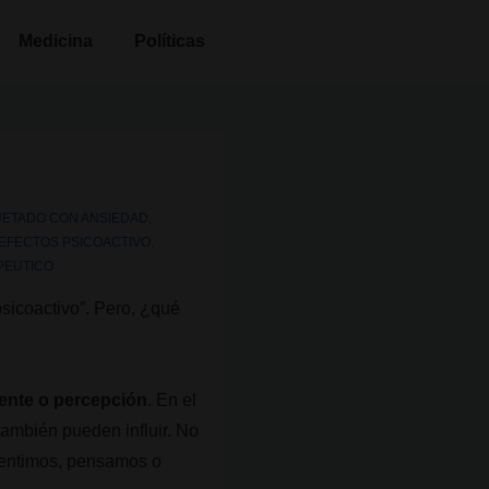
Medicina
Políticas
UETADO CON
ANSIEDAD
,
EFECTOS PSICOACTIVO
,
PEUTICO
icoactivo”. Pero, ¿qué
mente o percepción
. En el
ambién pueden influir. No
 sentimos, pensamos o