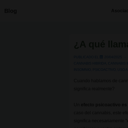
↓
Navegació
Blog
Asocia
Saltar
principal
al
contenido
principal
¿A qué llam
PUBLICADO EL
20/04/2025
CANNABIS HIBRIDA
,
CANNABIS 
INSOMNIO
,
PSICOACTIVO
,
USO 
Cuando hablamos de cannab
significa realmente?
Un
efecto psicoactivo e
caso del cannabis, este ef
significa necesariamente “