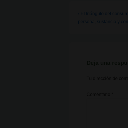
Navegación
La
‹ El triángulo del consu
entrada
de
persona, sustancia y con
anterior
entradas
es
Deja una respu
Tu dirección de corr
Comentario
*