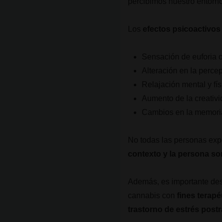
percibimos nuestro entorn
Los
efectos psicoactivos
Sensación de euforia o
Alteración en la perce
Relajación mental y fís
Aumento de la creativi
Cambios en la memoria
No todas las personas exp
contexto y la persona so
Además, es importante des
cannabis con
fines terap
trastorno de estrés post