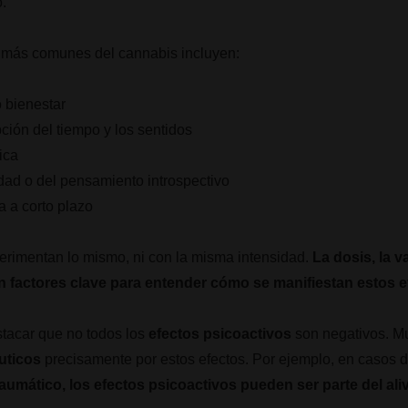
o.
más comunes del cannabis incluyen:
 bienestar
pción del tiempo y los sentidos
ica
dad o del pensamiento introspectivo
 a corto plazo
erimentan lo mismo, ni con la misma intensidad.
La dosis, la v
n factores clave para entender cómo se manifiestan estos e
tacar que no todos los
efectos psicoactivos
son negativos. Mu
éuticos
precisamente por estos efectos. Por ejemplo, en casos 
raumático, los efectos psicoactivos pueden ser parte del al