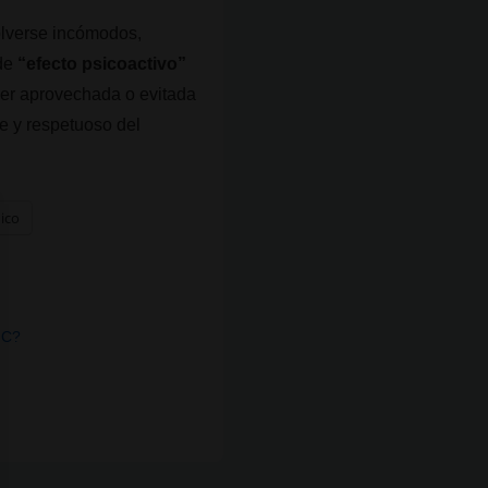
olverse incómodos,
 de
“efecto psicoactivo”
 ser aprovechada o evitada
e y respetuoso del
nico
HC?
»