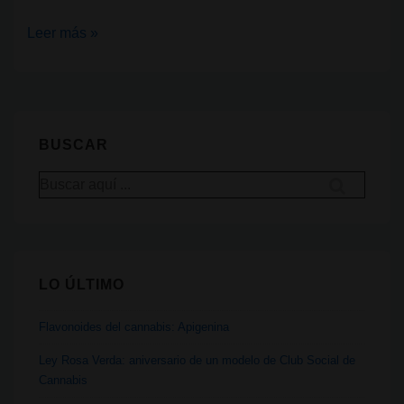
Guía
Leer más »
para
secar
y
curar
BUSCAR
el
Buscar
cannabis
por:
en
casa
LO ÚLTIMO
Flavonoides del cannabis: Apigenina
Ley Rosa Verda: aniversario de un modelo de Club Social de
Cannabis