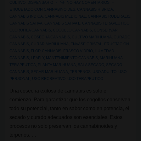
CULTIVO
,
DISPENSARIO
NO HAY COMENTARIOS
ETIQUETADO CON
CANNABINOIDES
,
CANNABIS HIBRIDA
,
CANNABIS INDICA
,
CANNABIS MEDICINAL
,
CANNABIS RUDERALIS
,
CANNABIS SATIVA
,
CANNABIS SATIVA L
,
CANNABIS TERAPEUTICO
,
CLOROFILA CANNABIS
,
COGOLLO CANNABIS
,
CONSERVAR
CANNABIS
,
COSECHA CANNABIS
,
CULTIVO MARIHUANA
,
CURADO
CANNABIS
,
CURAR MARIHUANA
,
ENVASE CRISTAL
,
ERUCTACION
CANNABIS
,
FLOR CANNABIS
,
FRASCO VIDRIO
,
HUMEDAD
CANNABIS
,
LEAFLY
,
MANTENIMIENTO CANNABIS
,
MARIHUANA
TERAPEUTICA
,
PLANTA MARIHUANA
,
SALA SECADO
,
SECADO
CANNABIS
,
SECAR MARIHUANA
,
TERPENOS
,
USO ADULTO
,
USO
PERSONAL
,
USO RECREATIVO
,
USO TERAPEUTICO
Una cosecha exitosa de cannabis es solo el
comienzo. Para garantizar que los cogollos conserven
todo su potencial, tanto en sabor como en potencia, el
secado y curado adecuados son esenciales. Estos
procesos no solo preservan los cannabinoides y
terpenos, …