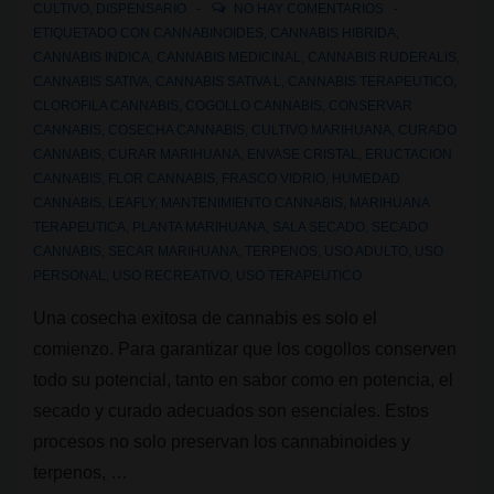
CULTIVO
,
DISPENSARIO
NO HAY COMENTARIOS
ETIQUETADO CON
CANNABINOIDES
,
CANNABIS HIBRIDA
,
CANNABIS INDICA
,
CANNABIS MEDICINAL
,
CANNABIS RUDERALIS
,
CANNABIS SATIVA
,
CANNABIS SATIVA L
,
CANNABIS TERAPEUTICO
,
CLOROFILA CANNABIS
,
COGOLLO CANNABIS
,
CONSERVAR
CANNABIS
,
COSECHA CANNABIS
,
CULTIVO MARIHUANA
,
CURADO
CANNABIS
,
CURAR MARIHUANA
,
ENVASE CRISTAL
,
ERUCTACION
CANNABIS
,
FLOR CANNABIS
,
FRASCO VIDRIO
,
HUMEDAD
CANNABIS
,
LEAFLY
,
MANTENIMIENTO CANNABIS
,
MARIHUANA
TERAPEUTICA
,
PLANTA MARIHUANA
,
SALA SECADO
,
SECADO
CANNABIS
,
SECAR MARIHUANA
,
TERPENOS
,
USO ADULTO
,
USO
PERSONAL
,
USO RECREATIVO
,
USO TERAPEUTICO
Una cosecha exitosa de cannabis es solo el
comienzo. Para garantizar que los cogollos conserven
todo su potencial, tanto en sabor como en potencia, el
secado y curado adecuados son esenciales. Estos
procesos no solo preservan los cannabinoides y
terpenos, …