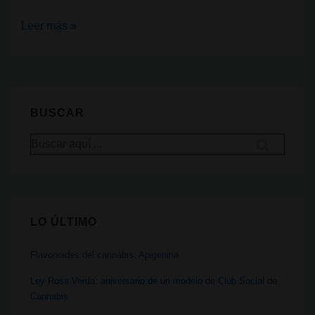
Guía
Leer más »
para
secar
y
curar
BUSCAR
el
Buscar
cannabis
por:
en
casa
LO ÚLTIMO
Flavonoides del cannabis: Apigenina
Ley Rosa Verda: aniversario de un modelo de Club Social de
Cannabis