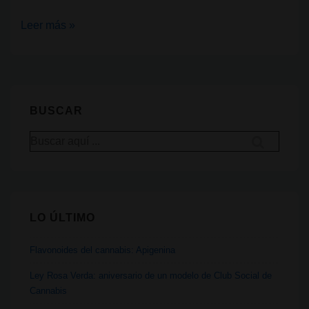
Guía
Leer más »
para
secar
y
curar
BUSCAR
el
Buscar
cannabis
por:
en
casa
LO ÚLTIMO
Flavonoides del cannabis: Apigenina
Ley Rosa Verda: aniversario de un modelo de Club Social de
Cannabis