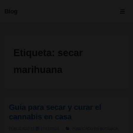
↓
Blog
Saltar
ME
al
contenido
principal
Etiqueta:
secar
marihuana
Guía para secar y curar el
cannabis en casa
PUBLICADO EL
27/11/2024
PUBLICADO EN
BOTÁNICA
,