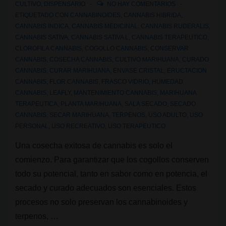
CULTIVO
,
DISPENSARIO
NO HAY COMENTARIOS
ETIQUETADO CON
CANNABINOIDES
,
CANNABIS HIBRIDA
,
CANNABIS INDICA
,
CANNABIS MEDICINAL
,
CANNABIS RUDERALIS
,
CANNABIS SATIVA
,
CANNABIS SATIVA L
,
CANNABIS TERAPEUTICO
,
CLOROFILA CANNABIS
,
COGOLLO CANNABIS
,
CONSERVAR
CANNABIS
,
COSECHA CANNABIS
,
CULTIVO MARIHUANA
,
CURADO
CANNABIS
,
CURAR MARIHUANA
,
ENVASE CRISTAL
,
ERUCTACION
CANNABIS
,
FLOR CANNABIS
,
FRASCO VIDRIO
,
HUMEDAD
CANNABIS
,
LEAFLY
,
MANTENIMIENTO CANNABIS
,
MARIHUANA
TERAPEUTICA
,
PLANTA MARIHUANA
,
SALA SECADO
,
SECADO
CANNABIS
,
SECAR MARIHUANA
,
TERPENOS
,
USO ADULTO
,
USO
PERSONAL
,
USO RECREATIVO
,
USO TERAPEUTICO
Una cosecha exitosa de cannabis es solo el
comienzo. Para garantizar que los cogollos conserven
todo su potencial, tanto en sabor como en potencia, el
secado y curado adecuados son esenciales. Estos
procesos no solo preservan los cannabinoides y
terpenos, …