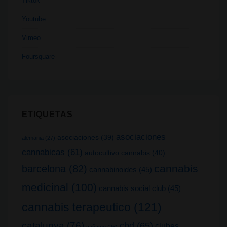
Tiktok
Youtube
Vimeo
Foursquare
ETIQUETAS
asociaciones
asociaciones
(39)
alemania
(27)
cannabicas
(61)
autocultivo cannabis
(40)
cannabis
barcelona
(82)
cannabinoides
(45)
medicinal
(100)
cannabis social club
(45)
cannabis terapeutico
(121)
catalunya
(76)
cbd
(65)
clubes
cañamo
(26)