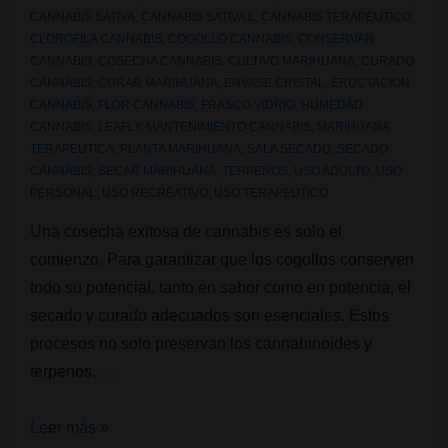
CANNABIS SATIVA
,
CANNABIS SATIVA L
,
CANNABIS TERAPEUTICO
,
CLOROFILA CANNABIS
,
COGOLLO CANNABIS
,
CONSERVAR
CANNABIS
,
COSECHA CANNABIS
,
CULTIVO MARIHUANA
,
CURADO
CANNABIS
,
CURAR MARIHUANA
,
ENVASE CRISTAL
,
ERUCTACION
CANNABIS
,
FLOR CANNABIS
,
FRASCO VIDRIO
,
HUMEDAD
CANNABIS
,
LEAFLY
,
MANTENIMIENTO CANNABIS
,
MARIHUANA
TERAPEUTICA
,
PLANTA MARIHUANA
,
SALA SECADO
,
SECADO
CANNABIS
,
SECAR MARIHUANA
,
TERPENOS
,
USO ADULTO
,
USO
PERSONAL
,
USO RECREATIVO
,
USO TERAPEUTICO
Una cosecha exitosa de cannabis es solo el
comienzo. Para garantizar que los cogollos conserven
todo su potencial, tanto en sabor como en potencia, el
secado y curado adecuados son esenciales. Estos
procesos no solo preservan los cannabinoides y
terpenos, …
Guía
Leer más »