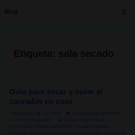
↓
Blog
Saltar
ME
al
contenido
principal
Etiqueta:
sala secado
Guía para secar y curar el
cannabis en casa
PUBLICADO EL
27/11/2024
PUBLICADO EN
BOTÁNICA
,
CULTIVO
,
DISPENSARIO
NO HAY COMENTARIOS
ETIQUETADO CON
CANNABINOIDES
,
CANNABIS HIBRIDA
,
CANNABIS INDICA
,
CANNABIS MEDICINAL
,
CANNABIS RUDERALIS
,