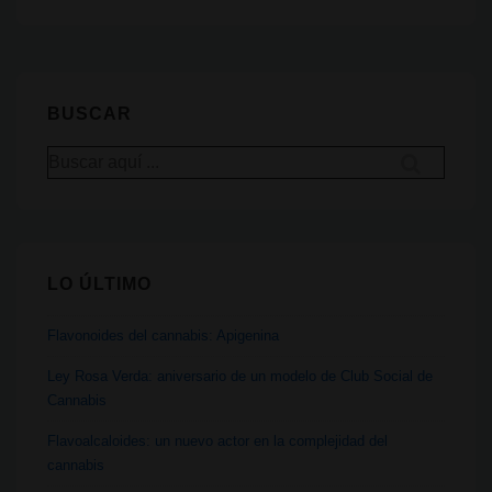
para
secar
y
curar
BUSCAR
el
Buscar
cannabis
por:
en
casa
LO ÚLTIMO
Flavonoides del cannabis: Apigenina
Ley Rosa Verda: aniversario de un modelo de Club Social de
Cannabis
Flavoalcaloides: un nuevo actor en la complejidad del
cannabis