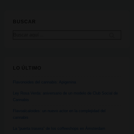
sus
variaciones:
la
BUSCAR
extracción
Buscar
más
por:
pura
LO ÚLTIMO
Flavonoides del cannabis: Apigenina
Ley Rosa Verda: aniversario de un modelo de Club Social de
Cannabis
Flavoalcaloides: un nuevo actor en la complejidad del
cannabis
La “puerta trasera” de los coffeeshops en Ámsterdam