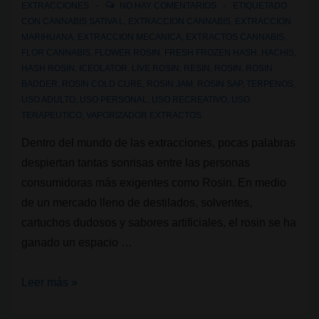
EXTRACCIONES
NO HAY COMENTARIOS
ETIQUETADO
CON
CANNABIS SATIVA L
,
EXTRACCION CANNABIS
,
EXTRACCION
MARIHUANA
,
EXTRACCION MECANICA
,
EXTRACTOS CANNABIS
,
FLOR CANNABIS
,
FLOWER ROSIN
,
FRESH FROZEN HASH
,
HACHIS
,
HASH ROSIN
,
ICEOLATOR
,
LIVE ROSIN
,
RESIN
,
ROSIN
,
ROSIN
BADDER
,
ROSIN COLD CURE
,
ROSIN JAM
,
ROSIN SAP
,
TERPENOS
,
USO ADULTO
,
USO PERSONAL
,
USO RECREATIVO
,
USO
TERAPEUTICO
,
VAPORIZADOR EXTRACTOS
Dentro del mundo de las extracciones, pocas palabras
despiertan tantas sonrisas entre las personas
consumidoras más exigentes como Rosin. En medio
de un mercado lleno de destilados, solventes,
cartuchos dudosos y sabores artificiales, el rosin se ha
ganado un espacio …
Rosin
Leer más »
y