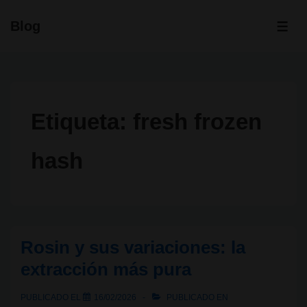
↓
Blog
Saltar
ME
al
contenido
principal
Etiqueta:
fresh frozen
hash
Rosin y sus variaciones: la
extracción más pura
PUBLICADO EL
16/02/2026
PUBLICADO EN