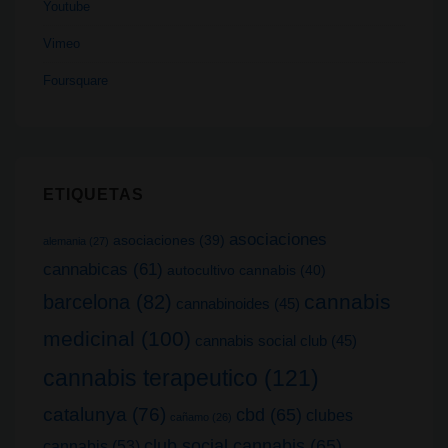
Youtube
Vimeo
Foursquare
ETIQUETAS
asociaciones
asociaciones
(39)
alemania
(27)
cannabicas
(61)
autocultivo cannabis
(40)
cannabis
barcelona
(82)
cannabinoides
(45)
medicinal
(100)
cannabis social club
(45)
cannabis terapeutico
(121)
catalunya
(76)
cbd
(65)
clubes
cañamo
(26)
club social cannabis
(65)
cannabis
(53)