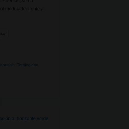
s. Además, se ha
rol modulador frente al
nico
cannabis: Terpinoleno
»
ación al horizonte verde