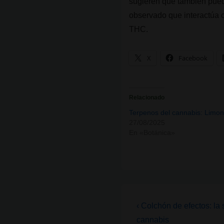
sugieren que también pued
observado que interactúa 
THC.
X
Facebook
Relacionado
Terpenos del cannabis: Limo
27/08/2025
En «Botánica»
Navegación
La
‹ Colchón de efectos: la 
entrada
de
cannabis