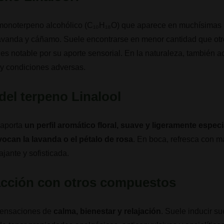
monoterpeno alcohólico (C₁₀H₁₈O) que aparece en muchísimas 
 lavanda y cáñamo. Suele encontrarse en menor cantidad que o
o es notable por su aporte sensorial. En la naturaleza, también 
 y condiciones adversas.
del
terpeno Linalool
aporta
un perfil aromático floral, suave y ligeramente espe
vocan la lavanda o el pétalo de rosa
. En boca, refresca con m
jante y sofisticada.
racción con otros compuestos
sensaciones de
calma, bienestar y relajación
. Suele inducir s