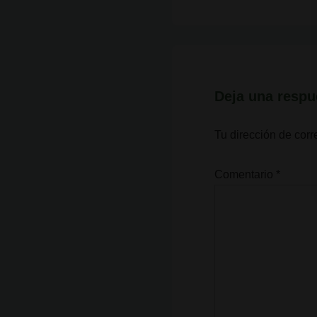
anterior
entradas
es
Deja una respu
Tu dirección de corr
Comentario
*