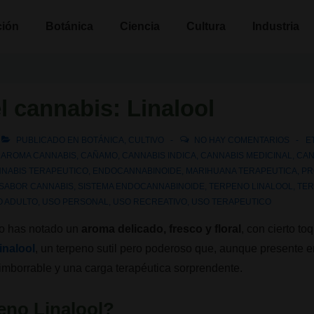
n
ción
Botánica
Ciencia
Cultura
Industria
l cannabis: Linalool
PUBLICADO EN
BOTÁNICA
,
CULTIVO
NO HAY COMENTARIOS
E
,
AROMA CANNABIS
,
CAÑAMO
,
CANNABIS INDICA
,
CANNABIS MEDICINAL
,
CAN
NABIS TERAPEUTICO
,
ENDOCANNABINOIDE
,
MARIHUANA TERAPEUTICA
,
PR
SABOR CANNABIS
,
SISTEMA ENDOCANNABINOIDE
,
TERPENO LINALOOL
,
TE
O ADULTO
,
USO PERSONAL
,
USO RECREATIVO
,
USO TERAPEUTICO
ro has notado un
aroma delicado, fresco y floral
, con cierto to
linalool
, un terpeno sutil pero poderoso que, aunque presente 
imborrable y una carga terapéutica sorprendente.
eno Linalool?