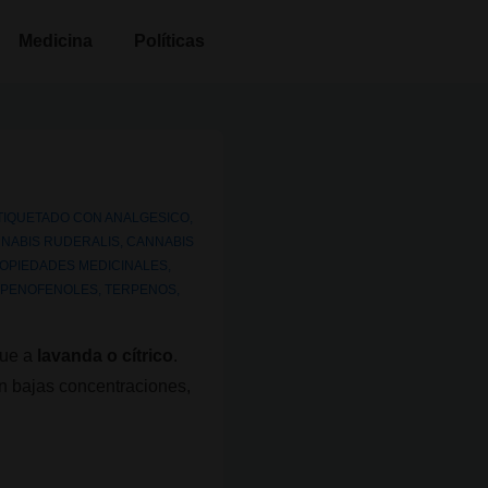
Medicina
Políticas
TIQUETADO CON
ANALGESICO
,
NABIS RUDERALIS
,
CANNABIS
OPIEDADES MEDICINALES
,
RPENOFENOLES
,
TERPENOS
,
que a
lavanda o cítrico
.
en bajas concentraciones,