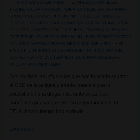
NO HAY COMENTARIOS
ETIQUETADO CON
BELLA
THORNE
,
CALIVA
,
CANNABIS INDICA
,
CANNABIS SATIVA
,
CANOPY
GROWTH
,
CBD
,
COSMETICA
,
DWIINK
,
FORBIDDEN FLOWERS
,
GLASS HOUSE GROUP
,
HORAXPOOSH
,
HOUSEPLANT
,
INDUSTRIA
CANNABIS
,
INDUSTRIA CBD
,
JAY-Z
,
JHON LEGAND
,
KHALIFA KUSH
ENTERPRISE
,
KOURTNEY KARDASHIAN
,
LEAFS BY SNOOP
,
MARCA
CANNABIS
,
MARTHA STEWART
,
MEGAN RAPINOE
,
MENDI
,
MIKE
TYSON
,
PLUS PRODUCTS
,
SETH ROGEN
,
THC
,
TYSON RANCH
,
USO RECREATIVO
,
USO TERAPEUTICO
,
WHOOPI GOLDBERG
,
WHOOPI MAYA
,
WIZ KHALIFA
Son muchas las influencias que han buscado separar
al CBD de la antigua y errada creencia que lo
encasilla en una droga más, tanto es así que
podríamos pensar que vive su mejor momento, en
EEUU llevan tiempo hablando de …
10
Leer más »
Famosos