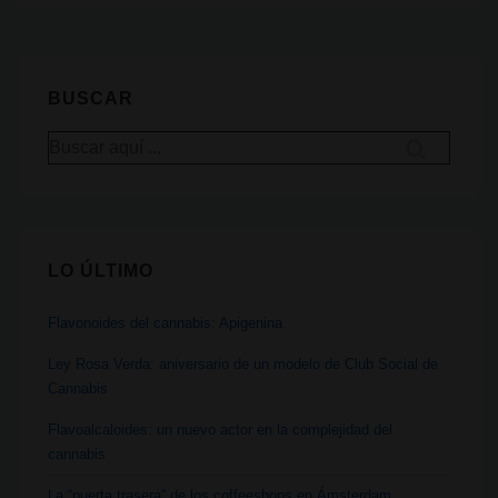
que
tienen
marcas
BUSCAR
con
Buscar
productos
por:
cannabicos
LO ÚLTIMO
Flavonoides del cannabis: Apigenina
Ley Rosa Verda: aniversario de un modelo de Club Social de
Cannabis
Flavoalcaloides: un nuevo actor en la complejidad del
cannabis
La “puerta trasera” de los coffeeshops en Ámsterdam