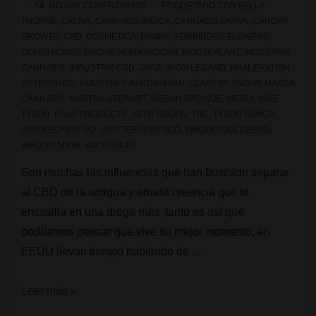
NO HAY COMENTARIOS
ETIQUETADO CON
BELLA
THORNE
,
CALIVA
,
CANNABIS INDICA
,
CANNABIS SATIVA
,
CANOPY
GROWTH
,
CBD
,
COSMETICA
,
DWIINK
,
FORBIDDEN FLOWERS
,
GLASS HOUSE GROUP
,
HORAXPOOSH
,
HOUSEPLANT
,
INDUSTRIA
CANNABIS
,
INDUSTRIA CBD
,
JAY-Z
,
JHON LEGAND
,
KHALIFA KUSH
ENTERPRISE
,
KOURTNEY KARDASHIAN
,
LEAFS BY SNOOP
,
MARCA
CANNABIS
,
MARTHA STEWART
,
MEGAN RAPINOE
,
MENDI
,
MIKE
TYSON
,
PLUS PRODUCTS
,
SETH ROGEN
,
THC
,
TYSON RANCH
,
USO RECREATIVO
,
USO TERAPEUTICO
,
WHOOPI GOLDBERG
,
WHOOPI MAYA
,
WIZ KHALIFA
Son muchas las influencias que han buscado separar
al CBD de la antigua y errada creencia que lo
encasilla en una droga más, tanto es así que
podríamos pensar que vive su mejor momento, en
EEUU llevan tiempo hablando de …
10
Leer más »
Famosos