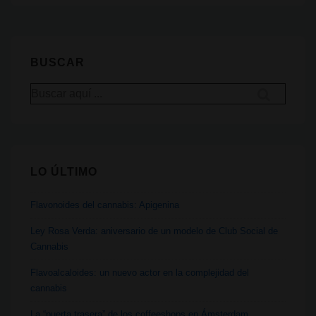
que
tienen
marcas
BUSCAR
con
Buscar
productos
por:
cannabicos
LO ÚLTIMO
Flavonoides del cannabis: Apigenina
Ley Rosa Verda: aniversario de un modelo de Club Social de
Cannabis
Flavoalcaloides: un nuevo actor en la complejidad del
cannabis
La “puerta trasera” de los coffeeshops en Ámsterdam