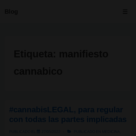
↓
Blog
Saltar
ME
al
contenido
principal
Etiqueta:
manifiesto
cannabico
#cannabisLEGAL, para regular
con todas las partes implicadas
PUBLICADO EL
27/05/2022
PUBLICADO EN
MEDICINA
,