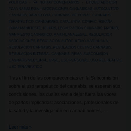
POLÍTICAS
NO HAY COMENTARIOS
ETIQUETADO CON
#CANNABISLEGAL
,
ASOCIACIONES CANNABICAS
,
AUTOCULTIVO
CANNABIS
,
BARCELONA
,
CANNABIS MEDICINAL
,
CANNABIS
TERAPEUTICO
,
CANNABMED
,
CATALUNYA
,
CONFAC
,
ESPAÑA
,
FIRMA MANIFIESTO
,
ICEERS
,
LEGALIZACION CANNABIS
,
MADRID
,
MANIFIESTO CANNABICO
,
MARIHUANA LEGAL
,
REGULACION
ASOCIACIONES
,
REGULACION AUTOCULTIVO MARIHUANA
,
REGULACION CANNABIS
,
REGULACION CULTIVO CANNABIS
,
REGULACION INTEGRAL CANNABIS
,
REMA
,
SUBCOMISION
CANNABIS MEDICINAL
,
UPRC
,
USO PERSONAL
,
USO RECREATIVO
,
USO TERAPEUTICO
Tras el fin de las comparecencias en la Subcomisión
sobre el uso terapéutico del cannabis, se esperan sus
conclusiones, las cuales van a dejar fuera las voces
de partes implicadas: asociaciones, profesionales de
la salud y la investigación en cannabinoides, …
#cannabisLEGAL,
Leer más »