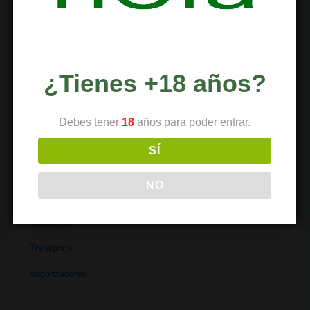
Literatura
Materiales
Medicina
¿Tienes +18 años?
Parafernalia
Políticas
Debes tener
18
años para poder entrar.
Recetas
SÍ
Religión
NO
Salud
Tecnología
Transporte
Vaporizadores