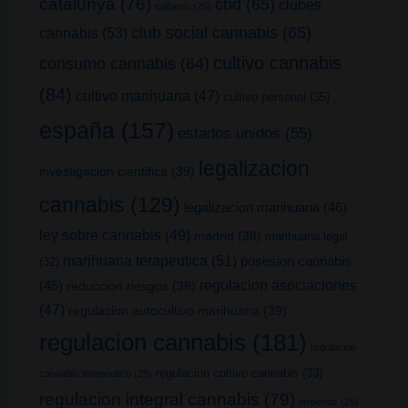
catalunya
(76)
cbd
(65)
clubes
cañamo
(26)
club social cannabis
(65)
cannabis
(53)
cultivo cannabis
consumo cannabis
(64)
(84)
cultivo marihuana
(47)
cultivo personal
(35)
españa
(157)
estados unidos
(55)
legalizacion
investigacion cientifica
(39)
cannabis
(129)
legalizacion marihuana
(46)
ley sobre cannabis
(49)
madrid
(38)
marihuana legal
marihuana terapeutica
(51)
posesion cannabis
(32)
(45)
regulacion asociaciones
reduccion riesgos
(38)
(47)
regulacion autocultivo marihuana
(39)
regulacion cannabis
(181)
regulacion
regulacion cultivo cannabis
(33)
cannabis terapeutico
(25)
regulacion integral cannabis
(79)
terpenos
(25)