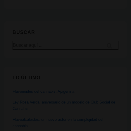
para
regular
con
todas
BUSCAR
las
Buscar
partes
por:
implicadas
LO ÚLTIMO
Flavonoides del cannabis: Apigenina
Ley Rosa Verda: aniversario de un modelo de Club Social de
Cannabis
Flavoalcaloides: un nuevo actor en la complejidad del
cannabis