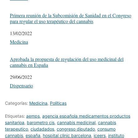
Primera reunión de la Subcomisión de Sanidad en el Congreso
para regular el uso terapéutico del cannabis
Fecha
13/02/2022
Respecto a
Medicina
Aprobada la propuesta de regulación del uso medicinal del
cannabis en España
Fecha
29/06/2022
Respecto a
Dispensario
Categorías:
Medicina
,
Políticas
Etiquetas:
aemps
,
agencia española medicamentos productos
sanitarioa
,
barometro cis
,
cannabis medicinal
,
cannabis
terapeutico
,
ciudadados
,
congreso diputado
,
consumo
cannabis
,
españa
,
hospital clinic barcelona
,
iceers
,
instituto