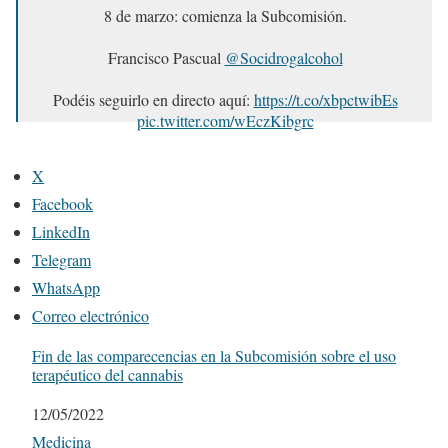
8 de marzo: comienza la Subcomisión.
Francisco Pascual
@Socidrogalcohol
Podéis seguirlo en directo aquí:
https://t.co/xbpctwibEs
pic.twitter.com/wEczKibgrc
— Carola Pérez (@carolaperez)
March 8, 2022
X
Facebook
LinkedIn
Telegram
WhatsApp
Correo electrónico
Fin de las comparecencias en la Subcomisión sobre el uso
terapéutico del cannabis
Fecha
12/05/2022
Respecto a
Medicina