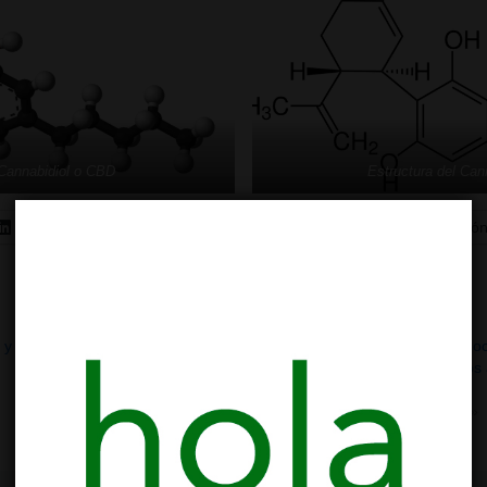
 Cannabidiol o CBD
Estructura del Can
LinkedIn
Telegram
WhatsApp
Correo electró
 y por
¿Qué es el CBC?
Sistema endo
24/04/2023
y por qué nos
En «Botánica»
18/04/2021
En «Ciencia»