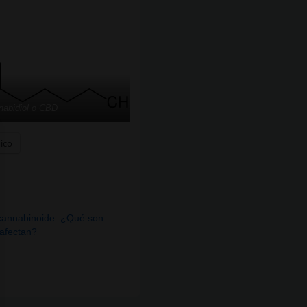
nabidiol o CBD
nico
cannabinoide: ¿Qué son
 afectan?