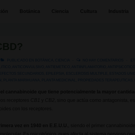
n
ción
Botánica
Ciencia
Cultura
Industria
 CBD?
PUBLICADO EN
BOTÁNICA
,
CIENCIA
NO HAY COMENTARIOS
E
LITICO
,
ANTICONVULSIVO
,
ANTIEMETICO
,
ANTIINFLAMATORIO
,
ANTIPSICOTIC
EFECTOS SECUNDARIOS
,
EPILEPSIA
,
ESCLEROSIS MULTIPLE
,
ESTADOS UNI
N
,
PLANTA MARIHUANA
,
PLANTA MEDICINAL
,
PROPIEDADES TERAPEUTICAS
,
el cannabinoide que tiene potencialmente la mayor cantid
 los receptores
CB1
y
CB2
, sino que actúa como antagonista, es 
oides con los receptores.
rimera vez en 1940 en E.E.U.U.
, siendo el primer cannabinoid
molecular. Es psicotrópico, pues afecta al sistema nervioso cent