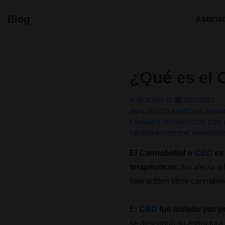
↓
Navegació
Blog
Asocia
Saltar
principal
al
contenido
principal
¿Qué es el
PUBLICADO EL
23/01/2021
ANALGESICO
,
ANSIEDAD
,
ANSIO
CANNABIS TERAPEUTICO
,
CBD
,
NEUROPROTECTOR
,
PARKINSO
El
Cannabidiol
o
CBD
es 
terapéuticas
. No afecta a
interactúen otros cannabin
El
CBD
fue aislado por p
se descubrió su estructura 