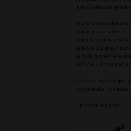
pues no altera los sentidos
El
CBD
tiene multitud de
anticonvulsivo, antiemétic
reducir la apetencia por s
epilepsia, parkinson, alzh
psicosis. también se está 
opiáceos o al cannabis, y 
Si bien es mucho mejor to
son sensación de cansanci
Fuente wikipedia.org