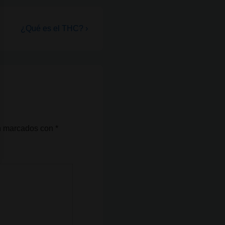
La
¿Qué es el THC? ›
entrada
siguiente
es
án marcados con
*