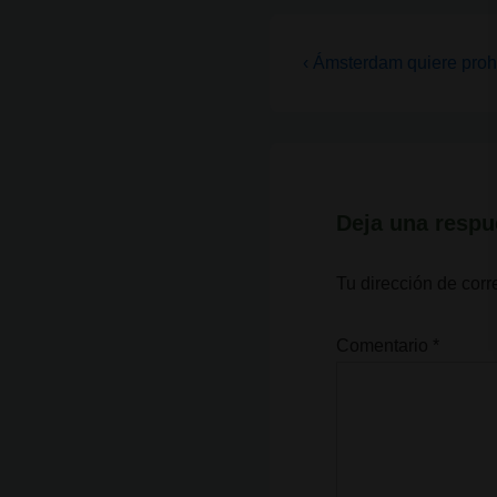
Navegación
La
‹ Ámsterdam quiere prohi
entrada
de
anterior
entradas
es
Deja una respu
Tu dirección de corr
Comentario
*