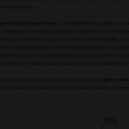
 ni la percepción.
 propiedades terapéuticas
. Es antiinflamatorio, analgésico, ne
o, antitumoral, ansiolítico, antipsicótico. También se ha demost
ustancias como alcohol, cocaína o heroína. Por ello el
CBD
se us
eimer, esclerosis múltiple, ansiedad, como antiemético en tratam
empezando a usar como tratamiento para las adicciones al alcoho
se empiezan a realizar estudios para usarlo como tratamiento an
lerado por el organismo que otros cannabinoides,
algunos de s
o, somnolencia, sequedad de boca, cefaleas, mareos y disminuc