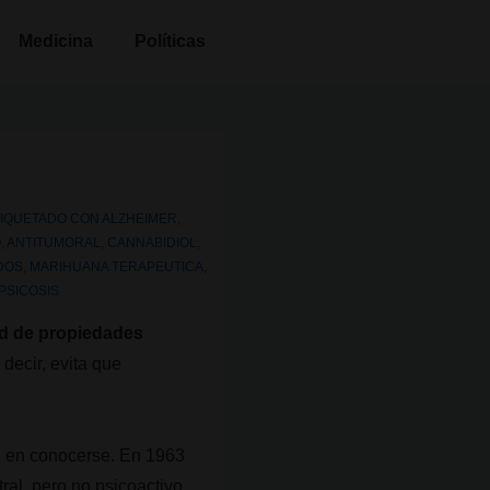
Medicina
Políticas
TIQUETADO CON
ALZHEIMER
,
O
,
ANTITUMORAL
,
CANNABIDIOL
,
DOS
,
MARIHUANA TERAPEUTICA
,
PSICOSIS
ad de propiedades
decir, evita que
e en conocerse. En 1963
ral, pero no psicoactivo,