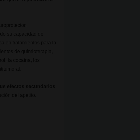
uroprotector,
rado su capacidad de
a en tratamientos para la
ientos de quimioterapia,
l, la cocaína, los
titumoral.
us efectos secundarios
ión del apetito.