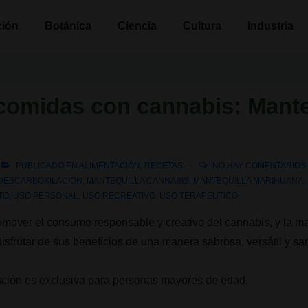
n
ción
Botánica
Ciencia
Cultura
Industria
comidas con cannabis: Mante
PUBLICADO EN
ALIMENTACIÓN
,
RECETAS
NO HAY COMENTARIOS
DESCARBOXILACION
,
MANTEQUILLA CANNABIS
,
MANTEQUILLA MARIHUANA
,
TO
,
USO PERSONAL
,
USO RECREATIVO
,
USO TERAPEUTICO
omover el consumo responsable y creativo del cannabis, y la m
sfrutar de sus beneficios de una manera sabrosa, versátil y sa
ción es exclusiva para personas mayores de edad.