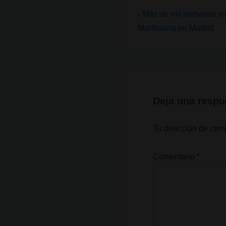
Navegación
La
‹ Más de mil personas e
entrada
de
Marihuana en Madrid
anterior
entradas
es
Deja una respu
Tu dirección de corr
Comentario
*