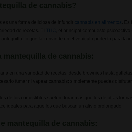
tequilla de cannabis?
 es una forma deliciosa de infundir
cannabis en alimentos
. Es 
ariedad de recetas. El
THC
, el principal compuesto psicoactivo
ntequilla, lo que la convierte en el vehículo perfecto para la i
a mantequilla de cannabis:
arla en una variedad de recetas, desde brownies hasta gallet
cesario fumar ni vapear cannabis; simplemente puedes disfrutar
ctos de los comestibles suelen durar más que los de otras for
ace ideales para aquellos que buscan un alivio prolongado.
de mantequilla de cannabis: