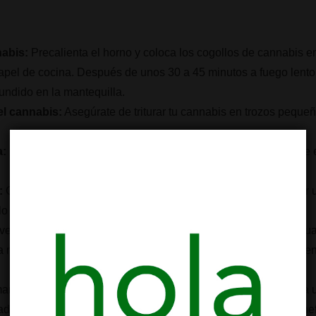
nabis:
Precalienta el horno y coloca los cogollos de cannabis 
apel de cocina. Después de unos 30 a 45 minutos a fuego lento 
nfundido en la mantequilla.
l cannabis:
Asegúrate de triturar tu cannabis en trozos peque
a:
Derrite la mantequilla en una cacerola a fuego lento y añade 
:
Cocina la mezcla revolviendo ocasionalmente para asegurar u
lo a punto de hervor.
ez que la mantequilla esté infundida, cuélala para eliminar cua
 mantequilla se solidifique en el refrigerador antes de usarla en
 mantequilla de cannabis lista para ser disfrutada! Ya sea que la
da, estamos seguros de que disfrutarás de los deliciosos benef