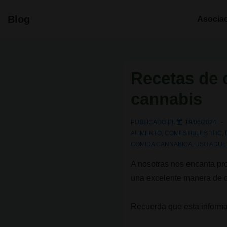
↓
Navegació
Blog
Asocia
Saltar
principal
al
contenido
principal
Recetas de 
cannabis
PUBLICADO EL
19/06/2024
ALIMENTO
,
COMESTIBLES THC
,
COMIDA CANNABICA
,
USO ADUL
A nosotras nos encanta pr
una excelente manera de di
Recuerda que esta informa