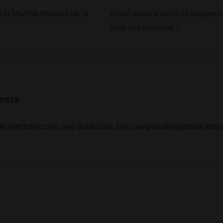
La
n la Marcha Mundial de la
Brasil avanza hacia la despenal
entrada
para uso personal ›
siguiente
es
esta
eo electrónico no será publicada.
Los campos obligatorios est