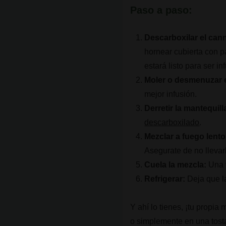
Paso a paso:
Descarboxilar el can
hornear cubierta con p
estará listo para ser i
Moler o desmenuzar e
mejor infusión.
Derretir la mantequill
descarboxilado
.
Mezclar a fuego lento
Asegurate de no llevar
Cuela la mezcla:
Una v
Refrigerar:
Deja que la
Y ahí lo tienes, ¡tu propia
o simplemente en una tosta