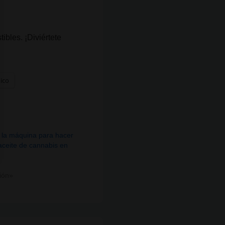
bles. ¡Diviértete
nico
: la máquina para hacer
aceite de cannabis en
ión»