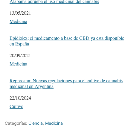
Alabama aprueba el uso medicinal del cannabis
Fecha
13/05/2021
Respecto a
Medicina
Epidiolex; el medicamento a base de CBD ya esta disponible
en España
Fecha
20/09/2021
Respecto a
Medicina
Reprocann: Nuevas regulaciones para el cultivo de cannabis
medicinal en Argentina
Fecha
22/10/2024
Respecto a
Cultivo
Categorías:
Ciencia
,
Medicina