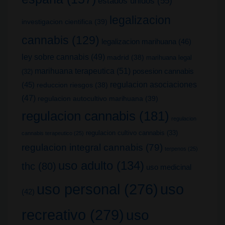
estados unidos
(55)
legalizacion
investigacion cientifica
(39)
cannabis
(129)
legalizacion marihuana
(46)
ley sobre cannabis
(49)
madrid
(38)
marihuana legal
marihuana terapeutica
(51)
posesion cannabis
(32)
(45)
regulacion asociaciones
reduccion riesgos
(38)
(47)
regulacion autocultivo marihuana
(39)
regulacion cannabis
(181)
regulacion
regulacion cultivo cannabis
(33)
cannabis terapeutico
(25)
regulacion integral cannabis
(79)
terpenos
(25)
uso adulto
(134)
thc
(80)
uso medicinal
uso
uso personal
(276)
(42)
recreativo
(279)
uso