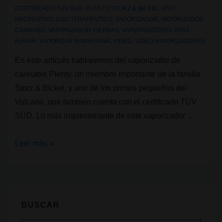
CERTIFICADO TUV SUD
,
PLENTY
,
STORZ & BICKEL
,
USO
RECREATIVO
,
USO TERAPEUTICO
,
VAPORIZADOR
,
VAPORIZADOR
CANNABIS
,
VAPORIZADOR HIERBAS
,
VAPORIZADORES PARA
FUMAR
,
VAPORIZAR MARIHUANA
,
VIDEO
,
VIDEO VAPORIZADORES
En este artículo hablaremos del vaporizador de
cannabis Plenty, un miembro importante de la familia
Storz & Bickel, y uno de los primos pequeños del
Volcano, que también cuenta con el certificado TÜV
SÜD. Lo más impresionante de este vaporizador …
Vaporizador
Leer más »
de
cannabis:
Plenty
BUSCAR