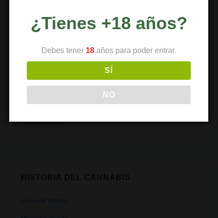
Políticas
¿Tienes +18 años?
Recetas
Religión
Debes tener
18
años para poder entrar.
Salud
SÍ
Tecnología
NO
Transporte
Vaporizadores
HISTORIA DEL CANNABIS
Linea del tiempo