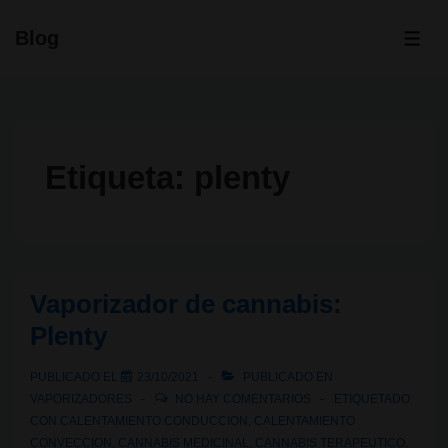
↓
Blog
Saltar
ME
al
contenido
principal
Etiqueta:
plenty
Vaporizador de cannabis:
Plenty
PUBLICADO EL
23/10/2021
PUBLICADO EN
VAPORIZADORES
NO HAY COMENTARIOS
ETIQUETADO
CON
CALENTAMIENTO CONDUCCION
,
CALENTAMIENTO
CONVECCION
,
CANNABIS MEDICINAL
,
CANNABIS TERAPEUTICO
,