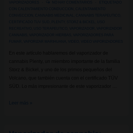
VAPORIZADORES
NO HAY COMENTARIOS
ETIQUETADO
CON
CALENTAMIENTO CONDUCCION
,
CALENTAMIENTO
CONVECCION
,
CANNABIS MEDICINAL
,
CANNABIS TERAPEUTICO
,
CERTIFICADO TUV SUD
,
PLENTY
,
STORZ & BICKEL
,
USO
RECREATIVO
,
USO TERAPEUTICO
,
VAPORIZADOR
,
VAPORIZADOR
CANNABIS
,
VAPORIZADOR HIERBAS
,
VAPORIZADORES PARA
FUMAR
,
VAPORIZAR MARIHUANA
,
VIDEO
,
VIDEO VAPORIZADORES
En este artículo hablaremos del vaporizador de
cannabis Plenty, un miembro importante de la familia
Storz & Bickel, y uno de los primos pequeños del
Volcano, que también cuenta con el certificado TÜV
SÜD. Lo más impresionante de este vaporizador …
Vaporizador
Leer más »
de
cannabis:
Plenty