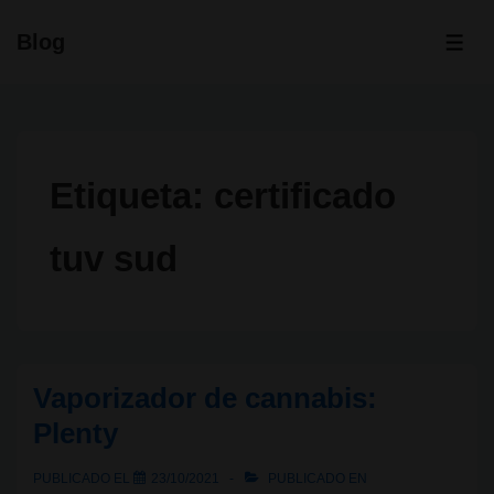
↓
Blog
Saltar
ME
al
contenido
principal
Etiqueta:
certificado
tuv sud
Vaporizador de cannabis:
Plenty
PUBLICADO EL
23/10/2021
PUBLICADO EN