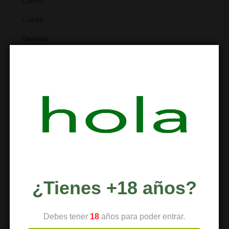
Cultivo
Cultura
Deportes
Dispensario
Dispositivos
Economía
Entretenimiento
Extracciones
Ferias
Finanzas
¿Tienes +18 años?
Historia
Industria
Debes tener
18
años para poder entrar.
Institutos