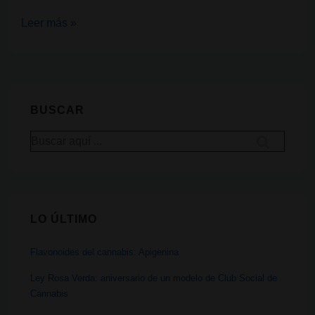
Vaporizador
Leer más »
de
cannabis:
Volcano
BUSCAR
Buscar
por:
LO ÚLTIMO
Flavonoides del cannabis: Apigenina
Ley Rosa Verda: aniversario de un modelo de Club Social de
Cannabis