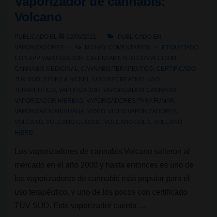
Vaporizador de cannabis:
Volcano
PUBLICADO EL
02/06/2021
PUBLICADO EN
VAPORIZADORES
NO HAY COMENTARIOS
ETIQUETADO
CON
APP VAPORIZADOR
,
CALENTAMIENTO CONVECCION
,
CANNABIS MEDICINAL
,
CANNABIS TERAPEUTICO
,
CERTIFICADO
TUV SUD
,
STORZ & BICKEL
,
USO RECREATIVO
,
USO
TERAPEUTICO
,
VAPORIZADOR
,
VAPORIZADOR CANNABIS
,
VAPORIZADOR HIERBAS
,
VAPORIZADORES PARA FUMAR
,
VAPORIZAR MARIHUANA
,
VIDEO
,
VIDEO VAPORIZADORES
,
VOLCANO
,
VOLCANO CLASSIC
,
VOLCANO GOLD
,
VOLCANO
HIBRID
Los vaporizadores de cannabis Volcano salieron al
mercado en el año 2000 y hasta entonces es uno de
los vaporizadores de cannabis más popular para el
uso terapéutico, y uno de los pocos con certificado
TÜV SÜD. Este vaporizador cuenta …