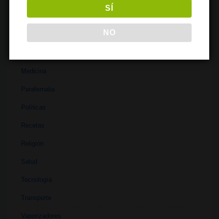
SÍ
Investigación
NO
Literatura
Materiales
Medicina
Parafernalia
Políticas
Recetas
Religión
Salud
Tecnología
Transporte
Vaporizadores