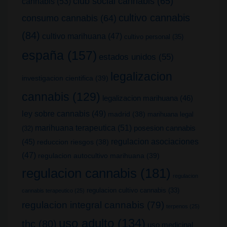
club social cannabis
(65)
cannabis
(53)
cultivo cannabis
consumo cannabis
(64)
(84)
cultivo marihuana
(47)
cultivo personal
(35)
españa
(157)
estados unidos
(55)
legalizacion
investigacion cientifica
(39)
cannabis
(129)
legalizacion marihuana
(46)
ley sobre cannabis
(49)
madrid
(38)
marihuana legal
marihuana terapeutica
(51)
posesion cannabis
(32)
(45)
regulacion asociaciones
reduccion riesgos
(38)
(47)
regulacion autocultivo marihuana
(39)
regulacion cannabis
(181)
regulacion
regulacion cultivo cannabis
(33)
cannabis terapeutico
(25)
regulacion integral cannabis
(79)
terpenos
(25)
uso adulto
(134)
thc
(80)
uso medicinal