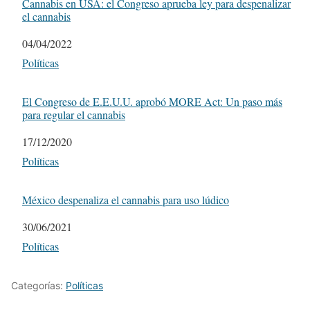
Cannabis en USA: el Congreso aprueba ley para despenalizar
el cannabis
Fecha
04/04/2022
Respecto a
Políticas
El Congreso de E.E.U.U. aprobó MORE Act: Un paso más
para regular el cannabis
Fecha
17/12/2020
Respecto a
Políticas
México despenaliza el cannabis para uso lúdico
Fecha
30/06/2021
Respecto a
Políticas
Categorías:
Políticas