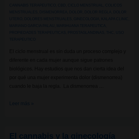
CANNABIS TERAPEUTICO
,
CBD
,
CICLO MENSTRUAL
,
COLICOS
MENSTRUALES
,
DISMENORREA
,
DOLOR
,
DOLOR REGLA
,
DOLOR
UTERO
,
DOLORES MENSTRUALES
,
GINECOLOGIA
,
KALAPA CLINIC
,
MARIANO GARCIA PALAU
,
MARIHUANA TERAPEUTICA
,
PROPIEDADES TERAPEUTICAS
,
PROSTAGLANDINAS
,
THC
,
USO
TERAPEUTICO
El ciclo menstrual es sin duda un proceso complejo y
diferente en cada mujer aunque sigue patrones
biológicos. Hay estudios que nos dan cierta idea del
por qué una mujer experimenta dolor (dismenorrea)
cuando le baja la regla. La dismenorrea …
El
Leer más »
cannabis
y
los
El cannabis y la ginecología
dolores