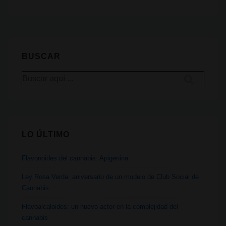
cannabis
y
la
ginecología
BUSCAR
Buscar
por:
LO ÚLTIMO
Flavonoides del cannabis: Apigenina
Ley Rosa Verda: aniversario de un modelo de Club Social de
Cannabis
Flavoalcaloides: un nuevo actor en la complejidad del
cannabis