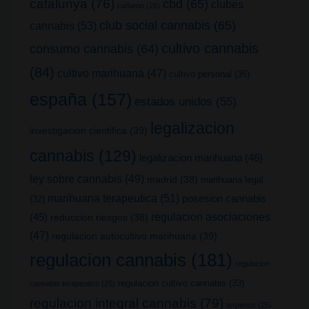
catalunya
(76)
cbd
(65)
clubes
cañamo
(26)
club social cannabis
(65)
cannabis
(53)
cultivo cannabis
consumo cannabis
(64)
(84)
cultivo marihuana
(47)
cultivo personal
(35)
españa
(157)
estados unidos
(55)
legalizacion
investigacion cientifica
(39)
cannabis
(129)
legalizacion marihuana
(46)
ley sobre cannabis
(49)
madrid
(38)
marihuana legal
marihuana terapeutica
(51)
posesion cannabis
(32)
(45)
regulacion asociaciones
reduccion riesgos
(38)
(47)
regulacion autocultivo marihuana
(39)
regulacion cannabis
(181)
regulacion
regulacion cultivo cannabis
(33)
cannabis terapeutico
(25)
regulacion integral cannabis
(79)
terpenos
(25)