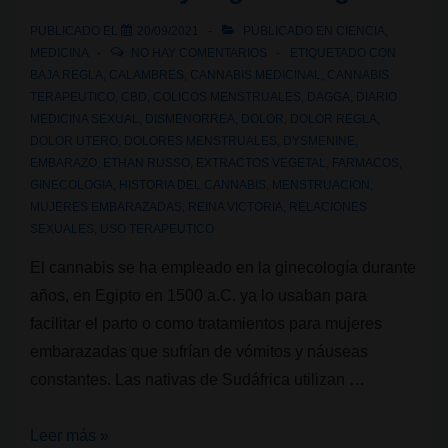
menstruales
PUBLICADO EL
20/09/2021
PUBLICADO EN
CIENCIA
,
MEDICINA
NO HAY COMENTARIOS
ETIQUETADO CON
BAJA REGLA
,
CALAMBRES
,
CANNABIS MEDICINAL
,
CANNABIS
TERAPEUTICO
,
CBD
,
COLICOS MENSTRUALES
,
DAGGA
,
DIARIO
MEDICINA SEXUAL
,
DISMENORREA
,
DOLOR
,
DOLOR REGLA
,
DOLOR UTERO
,
DOLORES MENSTRUALES
,
DYSMENINE
,
EMBARAZO
,
ETHAN RUSSO
,
EXTRACTOS VEGETAL
,
FARMACOS
,
GINECOLOGIA
,
HISTORIA DEL CANNABIS
,
MENSTRUACION
,
MUJERES EMBARAZADAS
,
REINA VICTORIA
,
RELACIONES
SEXUALES
,
USO TERAPEUTICO
El cannabis se ha empleado en la ginecología durante
años, en Egipto en 1500 a.C. ya lo usaban para
facilitar el parto o como tratamientos para mujeres
embarazadas que sufrían de vómitos y náuseas
constantes. Las nativas de Sudáfrica utilizan …
El
Leer más »