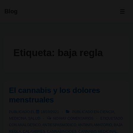
↓
Blog
Saltar
ME
al
contenido
principal
Etiqueta:
baja regla
El cannabis y los dolores
menstruales
PUBLICADO EL
18/10/2021
PUBLICADO EN
CIENCIA
,
MEDICINA
,
SALUD
NO HAY COMENTARIOS
ETIQUETADO
CON
ANALGESICO
,
ANTIESPASMODICO
,
ANTIINFLAMATORIO
,
BAJA
REGLA
,
CALAMBRES
,
CANNABINOIDES
,
CANNABIS MEDICINAL
,