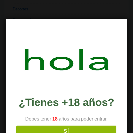
Deportes
Dispensario
Dispositivos
Economía
Entretenimiento
Extracciones
Ferias
Finanzas
Historia
¿Tienes +18 años?
Industria
Debes tener
18
años para poder entrar.
Institutos
Investigación
SÍ