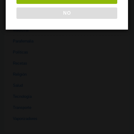
Literatura
NO
Materiales
Medicina
Parafernalia
Políticas
Recetas
Religión
Salud
Tecnología
Transporte
Vaporizadores