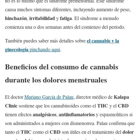
no es lo mismo que el síndrome premenstrual. Este síndrome
causa muchos síntomas diferentes, incluyendo aumento de peso,
hinchazón
irritabilidad
fatiga
,
y
. El síndrome a menudo
comienza una o dos semanas antes del comienzo del período.
el cannabis y la
También puedes saber más detalles sobre
ginecología
pinchando aquí
.
Beneficios del consumo de cannabis
durante los dolores menstruales
Kalapa
El doctor
Mariano García de Palau
, director médico de
Clinic
THC
CBD
sostiene que los cannabinoides como el
y el
analgésicos
antiinflamatorios
tienen efectos
,
y espasmolíticos si
son administrados a mujeres con dismenorrea. Palau confirma que
THC
CBD
dolor
tanto el
como el
son útiles en el tratamiento del