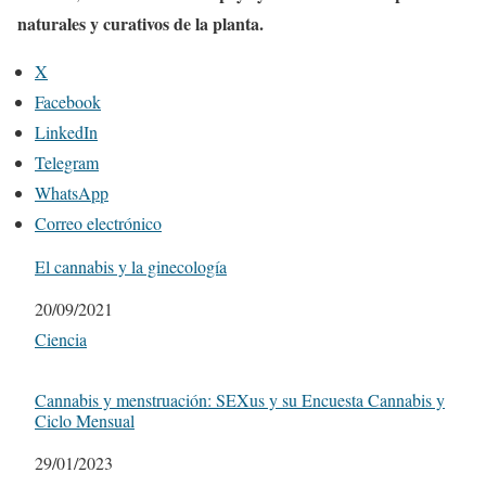
naturales y curativos de la planta.
X
Facebook
LinkedIn
Telegram
WhatsApp
Correo electrónico
El cannabis y la ginecología
Fecha
20/09/2021
Respecto a
Ciencia
Cannabis y menstruación: SEXus y su Encuesta Cannabis y
Ciclo Mensual
Fecha
29/01/2023