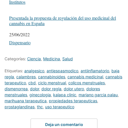
Respecto a
Institutos
Presentada la propuesta de regulación del uso medicinal del
cannabis en España
Fecha
25/06/2022
Respecto a
Dispensario
Categorías:
Ciencia
,
Medicina
,
Salud
Etiquetas:
analgesico
,
antiespasmodico
,
antiinflamatorio
,
baja
regla
,
calambres
,
cannabinoides
,
cannabis medicinal
,
cannabis
terapeutico
,
cbd
,
ciclo menstrual
,
colicos menstruales
,
dismenorrea
,
dolor
,
dolor regla
,
dolor utero
,
dolores
menstruales
,
ginecologia
,
kalapa clinic
,
mariano garcia palau
,
marihuana terapeutica
,
propiedades terapeuticas
,
prostaglandinas
,
thc
,
uso terapeutico
Deja un comentario