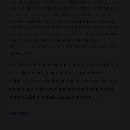
MEDICINA
,
SALUD
NO HAY COMENTARIOS
ETIQUETADO
CON
ANALGESICO
,
ANTIESPASMODICO
,
ANTIINFLAMATORIO
,
BAJA
REGLA
,
CALAMBRES
,
CANNABINOIDES
,
CANNABIS MEDICINAL
,
CANNABIS TERAPEUTICO
,
CBD
,
CICLO MENSTRUAL
,
COLICOS
MENSTRUALES
,
DISMENORREA
,
DOLOR
,
DOLOR REGLA
,
DOLOR
UTERO
,
DOLORES MENSTRUALES
,
GINECOLOGIA
,
KALAPA CLINIC
,
MARIANO GARCIA PALAU
,
MARIHUANA TERAPEUTICA
,
PROPIEDADES TERAPEUTICAS
,
PROSTAGLANDINAS
,
THC
,
USO
TERAPEUTICO
El ciclo menstrual es sin duda un proceso complejo y
diferente en cada mujer aunque sigue patrones
biológicos. Hay estudios que nos dan cierta idea del
por qué una mujer experimenta dolor (dismenorrea)
cuando le baja la regla. La dismenorrea …
El
Leer más »
cannabis
y