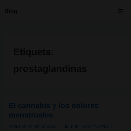
↓
Blog
Saltar
ME
al
contenido
principal
Etiqueta:
prostaglandinas
El cannabis y los dolores
menstruales
PUBLICADO EL
18/10/2021
PUBLICADO EN
CIENCIA
,