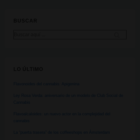
los
dolores
BUSCAR
menstruales
Buscar
por:
LO ÚLTIMO
Flavonoides del cannabis: Apigenina
Ley Rosa Verda: aniversario de un modelo de Club Social de
Cannabis
Flavoalcaloides: un nuevo actor en la complejidad del
cannabis
La “puerta trasera” de los coffeeshops en Ámsterdam