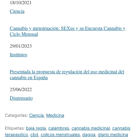
Fecha
18/10/2021
Respecto a
Ciencia
Cannabis y menstruación: SEXus y su Encuesta Cannabis y
Ciclo Mensual
Fecha
29/01/2023
Respecto a
Institutos
Presentada la propuesta de regulación del uso medicinal del
cannabis en España
Fecha
25/06/2022
Respecto a
Dispensario
Categorías:
Ciencia
,
Medicina
Etiquetas:
baja regla
,
calambres
,
cannabis medicinal
,
cannabis
terapeutico
,
cbd
,
colicos menstruales
,
dagga
,
diario medicina