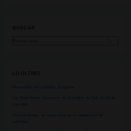
y
la
cruz
BUSCAR
de
Buscar
la
por:
realidad
el
cannabis
LO ÚLTIMO
en
España:
Flavonoides del cannabis: Apigenina
helicópteros,
narcolanchas
Ley Rosa Verda: aniversario de un modelo de Club Social de
Cannabis
y
posgrados
Flavoalcaloides: un nuevo actor en la complejidad del
cannabis
en
cultivo