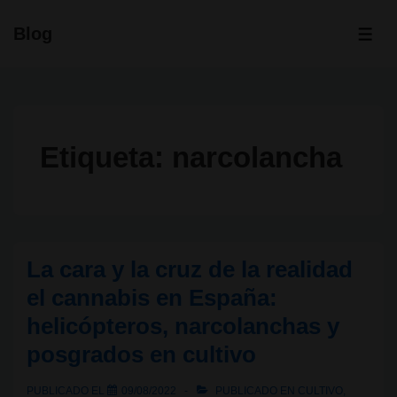
↓
Blog
Saltar
ME
al
contenido
principal
Etiqueta:
narcolancha
La cara y la cruz de la realidad
el cannabis en España:
helicópteros, narcolanchas y
posgrados en cultivo
PUBLICADO EL
09/08/2022
PUBLICADO EN
CULTIVO
,