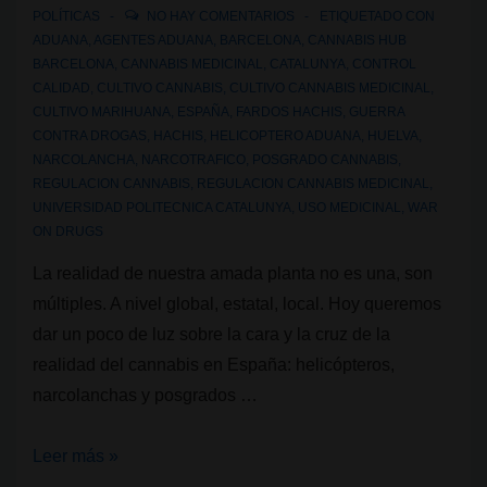
POLÍTICAS
NO HAY COMENTARIOS
ETIQUETADO CON
ADUANA
,
AGENTES ADUANA
,
BARCELONA
,
CANNABIS HUB
BARCELONA
,
CANNABIS MEDICINAL
,
CATALUNYA
,
CONTROL
CALIDAD
,
CULTIVO CANNABIS
,
CULTIVO CANNABIS MEDICINAL
,
CULTIVO MARIHUANA
,
ESPAÑA
,
FARDOS HACHIS
,
GUERRA
CONTRA DROGAS
,
HACHIS
,
HELICOPTERO ADUANA
,
HUELVA
,
NARCOLANCHA
,
NARCOTRAFICO
,
POSGRADO CANNABIS
,
REGULACION CANNABIS
,
REGULACION CANNABIS MEDICINAL
,
UNIVERSIDAD POLITECNICA CATALUNYA
,
USO MEDICINAL
,
WAR
ON DRUGS
La realidad de nuestra amada planta no es una, son
múltiples. A nivel global, estatal, local. Hoy queremos
dar un poco de luz sobre la cara y la cruz de la
realidad del cannabis en España: helicópteros,
narcolanchas y posgrados …
La
Leer más »
cara