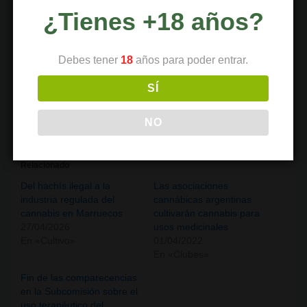
¿Tienes +18 años?
X
Facebook
LinkedIn
Debes tener
18
años para poder entrar.
Telegram
WhatsApp
SÍ
Correo electrónico
NO
Relacionado
Del hachís ilegal a la
Las asociaciones
industria regulada del
cannábicas argentinas
cannabis en Marruecos
cultivarán cannabis para
27/04/2026
usos medicinales
En «Cultivo»
01/04/2022
En «Clubes»
Fin de las comparecencias
en la Subcomisión sobre el
uso terapéutico del