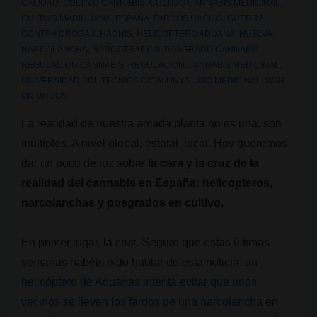
CALIDAD
,
CULTIVO CANNABIS
,
CULTIVO CANNABIS MEDICINAL
,
CULTIVO MARIHUANA
,
ESPAÑA
,
FARDOS HACHIS
,
GUERRA
CONTRA DROGAS
,
HACHIS
,
HELICOPTERO ADUANA
,
HUELVA
,
NARCOLANCHA
,
NARCOTRAFICO
,
POSGRADO CANNABIS
,
REGULACION CANNABIS
,
REGULACION CANNABIS MEDICINAL
,
UNIVERSIDAD POLITECNICA CATALUNYA
,
USO MEDICINAL
,
WAR
ON DRUGS
La realidad de nuestra amada planta no es una, son
múltiples. A nivel global, estatal, local. Hoy queremos
dar un poco de luz sobre
la cara y la cruz de la
realidad del cannabis en España: helicópteros,
narcolanchas y posgrados en cultivo.
En primer lugar, la cruz. Seguro que estas últimas
semanas habéis oído hablar de esta noticia:
un
helicóptero de Aduanas intenta evitar que unos
vecinos se lleven los fardos de una narcolancha
en