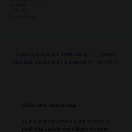
cannabis
12/05/2022
En «Medicina»
Navegación
La
La
‹ Suiza legaliza el uso medicinal del
¿Qué es
entrada
entrada
de
cannabis, pensando en la exportación
el CBN? ›
anterior
siguiente
entradas
es
es
Deja una respuesta
Tu dirección de correo electrónico no será
publicada.
Los campos obligatorios están