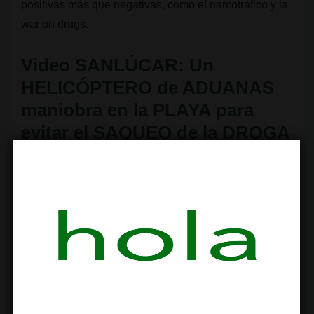
positivas más que negativas, como el narcotráfico y la
war on drugs.
Video SANLÚCAR: Un
HELICÓPTERO de ADUANAS
maniobra en la PLAYA para
evitar el SAQUEO de la DROGA
| RTVE