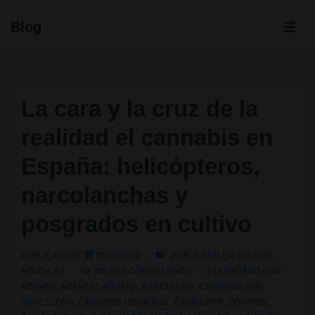
↓
Blog
Saltar
ME
al
contenido
principal
La cara y la cruz de la
realidad el cannabis en
España: helicópteros,
narcolanchas y
posgrados en cultivo
PUBLICADO EL
09/08/2022
PUBLICADO EN
CULTIVO
,
POLÍTICAS
NO HAY COMENTARIOS
ETIQUETADO CON
ADUANA
,
AGENTES ADUANA
,
BARCELONA
,
CANNABIS HUB
BARCELONA
,
CANNABIS MEDICINAL
,
CATALUNYA
,
CONTROL