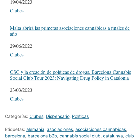
Fecha
19/04/2023
Respecto a
Clubes
Malta abrirá las primeras asociaciones cannábicas a finales de
año
Fecha
29/06/2022
Respecto a
Clubes
CSC y la creación de políticas de drogas. Barcelona Cannabis
Social Club Tour 2023: Navigating Drug Policy in Catalonia
Fecha
23/03/2023
Respecto a
Clubes
Categorías:
Clubes
,
Dispensario
,
Políticas
Etiquetas:
alemania
,
asociaciones
,
asociaciones cannabicas
,
barcelona
,
barcelona b2b
,
cannabis social club
,
catalunya
,
club