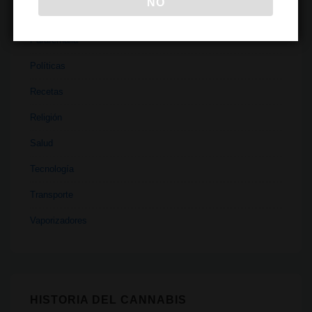
NO
Medicina
Parafernalia
Políticas
Recetas
Religión
Salud
Tecnología
Transporte
Vaporizadores
HISTORIA DEL CANNABIS