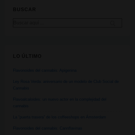
que
BUSCAR
se
Buscar
realizara
por:
en
Madrid
LO ÚLTIMO
Flavonoides del cannabis: Apigenina
Ley Rosa Verda: aniversario de un modelo de Club Social de
Cannabis
Flavoalcaloides: un nuevo actor en la complejidad del
cannabis
La “puerta trasera” de los coffeeshops en Ámsterdam
Flavonoides del cannabis: Cannflavinas