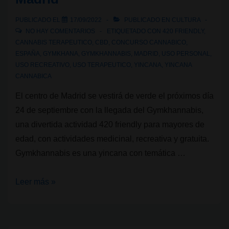
normalizador
PUBLICADO EL
17/09/2022
PUBLICADO EN
CULTURA
del
NO HAY COMENTARIOS
ETIQUETADO CON
420 FRIENDLY
,
cannabis
CANNABIS TERAPEUTICO
,
CBD
,
CONCURSO CANNABICO
,
ESPAÑA
,
GYMKHANA
,
GYMKHANNABIS
,
MADRID
,
USO PERSONAL
,
USO RECREATIVO
,
USO TERAPEUTICO
,
YINCANA
,
YINCANA
CANNABICA
El centro de Madrid se vestirá de verde el próximos día
24 de septiembre con la llegada del Gymkhannabis,
una divertida actividad 420 friendly para mayores de
edad, con actividades medicinal, recreativa y gratuita.
Gymkhannabis es una yincana con temática …
Gymkhannabis;
Leer más »
la
yincana
cannabica