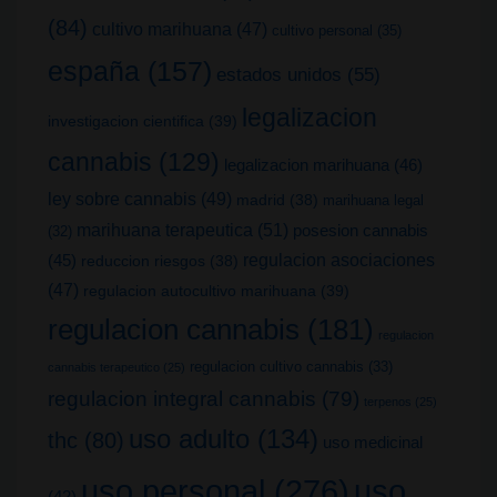
(84)
cultivo marihuana
(47)
cultivo personal
(35)
españa
(157)
estados unidos
(55)
legalizacion
investigacion cientifica
(39)
cannabis
(129)
legalizacion marihuana
(46)
ley sobre cannabis
(49)
madrid
(38)
marihuana legal
marihuana terapeutica
(51)
posesion cannabis
(32)
(45)
regulacion asociaciones
reduccion riesgos
(38)
(47)
regulacion autocultivo marihuana
(39)
regulacion cannabis
(181)
regulacion
regulacion cultivo cannabis
(33)
cannabis terapeutico
(25)
regulacion integral cannabis
(79)
terpenos
(25)
uso adulto
(134)
thc
(80)
uso medicinal
uso
uso personal
(276)
(42)