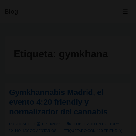
↓
Blog
Saltar
ME
al
contenido
principal
Etiqueta:
gymkhana
Gymkhannabis Madrid, el
evento 4:20 friendly y
normalizador del cannabis
PUBLICADO EL
11/10/2022
PUBLICADO EN
CULTURA
NO HAY COMENTARIOS
ETIQUETADO CON
420 FRIENDLY
,