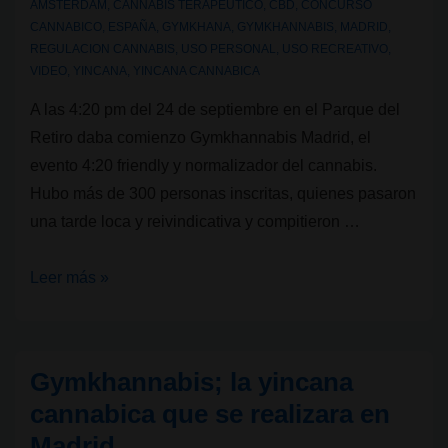
AMSTERDAM
,
CANNABIS TERAPEUTICO
,
CBD
,
CONCURSO
CANNABICO
,
ESPAÑA
,
GYMKHANA
,
GYMKHANNABIS
,
MADRID
,
REGULACION CANNABIS
,
USO PERSONAL
,
USO RECREATIVO
,
VIDEO
,
YINCANA
,
YINCANA CANNABICA
A las 4:20 pm del 24 de septiembre en el Parque del
Retiro daba comienzo Gymkhannabis Madrid, el
evento 4:20 friendly y normalizador del cannabis.
Hubo más de 300 personas inscritas, quienes pasaron
una tarde loca y reivindicativa y compitieron …
Gymkhannabis
Leer más »
Madrid,
el
evento
Gymkhannabis; la yincana
4:20
cannabica que se realizara en
friendly
Madrid
y