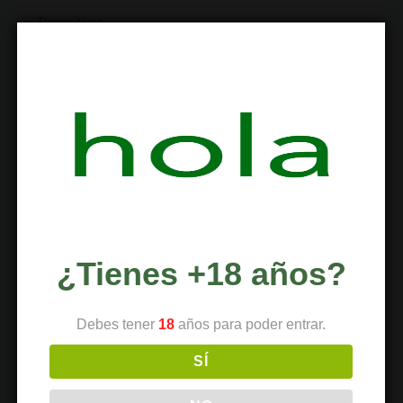
Dispositivos
Economía
Entretenimiento
Extracciones
Ferias
Finanzas
Historia
Industria
¿Tienes +18 años?
Institutos
Investigación
Debes tener
18
años para poder entrar.
Literatura
SÍ
Materiales