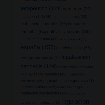
terapeutico
(121)
catalunya
(76)
cbd
(65)
clubes cannabis
(53)
cañamo
(26)
club social cannabis
(65)
consumo
cultivo cannabis
(84)
cannabis
(64)
cultivo marihuana
(47)
cultivo personal
(35)
españa
(157)
estados unidos
(55)
legalizacion
investigacion cientifica
(39)
cannabis
(129)
legalizacion marihuana
(46)
ley sobre cannabis
(49)
madrid
(38)
marihuana terapeutica
(51)
marihuana legal
(32)
posesion cannabis
(45)
reduccion riesgos
(38)
regulacion asociaciones
(47)
regulacion
regulacion
autocultivo marihuana
(39)