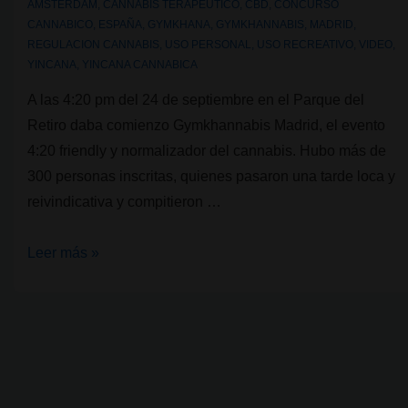
AMSTERDAM
,
CANNABIS TERAPEUTICO
,
CBD
,
CONCURSO
CANNABICO
,
ESPAÑA
,
GYMKHANA
,
GYMKHANNABIS
,
MADRID
,
REGULACION CANNABIS
,
USO PERSONAL
,
USO RECREATIVO
,
VIDEO
,
YINCANA
,
YINCANA CANNABICA
A las 4:20 pm del 24 de septiembre en el Parque del
Retiro daba comienzo Gymkhannabis Madrid, el evento
4:20 friendly y normalizador del cannabis. Hubo más de
300 personas inscritas, quienes pasaron una tarde loca y
reivindicativa y compitieron …
Gymkhannabis
Leer más »
Madrid,
el
evento
4:20
friendly
y