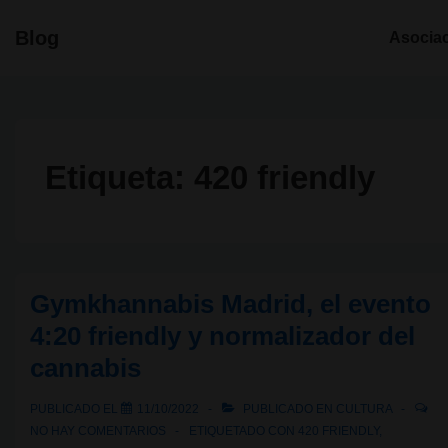
↓
Navegació
Blog
Asocia
Saltar
principal
al
contenido
principal
Etiqueta:
420 friendly
Gymkhannabis Madrid, el evento
4:20 friendly y normalizador del
cannabis
PUBLICADO EL
11/10/2022
PUBLICADO EN
CULTURA
NO HAY COMENTARIOS
ETIQUETADO CON
420 FRIENDLY
,