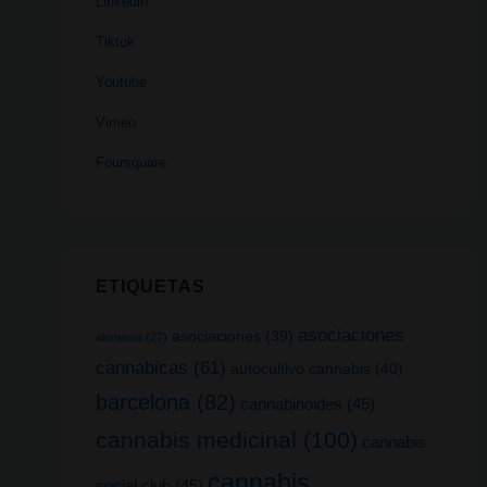
Linkedin
Tiktok
Youtube
Vimeo
Foursquare
ETIQUETAS
asociaciones
asociaciones
(39)
alemania
(27)
cannabicas
(61)
autocultivo cannabis
(40)
barcelona
(82)
cannabinoides
(45)
cannabis medicinal
(100)
cannabis
cannabis
social club
(45)