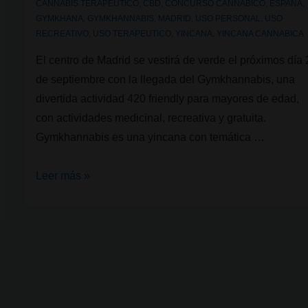
CANNABIS TERAPEUTICO
,
CBD
,
CONCURSO CANNABICO
,
ESPAÑA
,
GYMKHANA
,
GYMKHANNABIS
,
MADRID
,
USO PERSONAL
,
USO
RECREATIVO
,
USO TERAPEUTICO
,
YINCANA
,
YINCANA CANNABICA
El centro de Madrid se vestirá de verde el próximos día
de septiembre con la llegada del Gymkhannabis, una
divertida actividad 420 friendly para mayores de edad,
con actividades medicinal, recreativa y gratuita.
Gymkhannabis es una yincana con temática …
Gymkhannabis;
Leer más »
la
yincana
cannabica
que
se
realizara