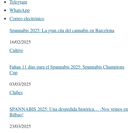
Telegram
WhatsApp
Correo electrónico
Spannabis 2025: La gran cita del cannabis en Barcelona
Fecha
16/02/2025
Respecto a
Cultivo
Faltan 11 días para el Spannabis 2025: Spannabis Champions
Cup
Fecha
03/03/2025
Respecto a
Clubes
SPANNABIS 2025: Una despedida histórica… ¡Nos vemos en
Bilbao!
Fecha
23/03/2025