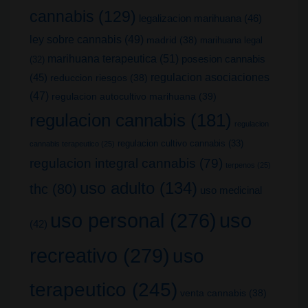
cannabis
(129)
legalizacion marihuana
(46)
ley sobre cannabis
(49)
madrid
(38)
marihuana legal
marihuana terapeutica
(51)
posesion cannabis
(32)
(45)
regulacion asociaciones
reduccion riesgos
(38)
(47)
regulacion autocultivo marihuana
(39)
regulacion cannabis
(181)
regulacion
regulacion cultivo cannabis
(33)
cannabis terapeutico
(25)
regulacion integral cannabis
(79)
terpenos
(25)
uso adulto
(134)
thc
(80)
uso medicinal
uso
uso personal
(276)
(42)
recreativo
(279)
uso
terapeutico
(245)
venta cannabis
(38)