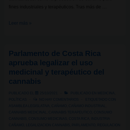
fines industriales y terapéuticos. Tras más de …
Costa
Leer más »
Rica
regula
el
Parlamento de Costa Rica
uso
aprueba legalizar el uso
terapéutico
medicinal y terapéutico del
del
cannabis
cannabis
PUBLICADO EL
25/10/2021
PUBLICADO EN
MEDICINA
,
POLÍTICAS
NO HAY COMENTARIOS
ETIQUETADO CON
ASAMBLEA LEGISLATIVA
,
CAÑAMO
,
CAÑAMO INDUSTRIAL
,
CANNABIS MEDICINAL
,
CANNABIS TERAPEUTICO
,
CONSUMO
CANNABIS
,
CONSUMO MEDICINAS
,
COSTA RICA
,
INDUSTRIA
CAÑAMO
,
LEGALIZACION CANNABIS
,
PARLAMENTO
,
REGULACION