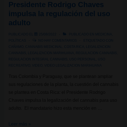
Presidente Rodrigo Chaves
en
impulsa la regulación del uso
2023.
adulto
El
primer
PUBLICADO EL
25/08/2022
PUBLICADO EN
MEDICINA
,
Club
POLÍTICAS
NO HAY COMENTARIOS
ETIQUETADO CON
Social
CAÑAMO
,
CANNABIS MEDICINAL
,
COSTA RICA
,
LEGALIZACION
de
CANNABIS
,
LEGALIZACION MARIHUANA
,
REGULACION CANNABIS
,
REGULACION INTEGRAL CANNABIS
,
USO PERSONAL
,
USO
Cannabis
RECREATIVO
,
VIDEO
,
VIDEO LEGALIZACION MARIHUANA
Tras Colombia y Paraguay, que se plantean ampliar
sus regulaciones de la planta, la cuestión del cannabis
se plantea en Costa Rica: el Presidente Rodrigo
Chaves impulsa la legalización del cannabis para uso
adulto. El mandatario hizo esta mención en …
Cannabis
Leer más »