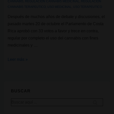
CANNABIS
,
REGULACION CANNABIS MEDICINAL
,
REGULACION
CANNABIS TERAPEUTICO
,
USO MEDICINAL
,
USO TERAPEUTICO
Después de muchos años de debate y discusiones, el
pasado martes 20 de octubre el Parlamento de Costa
Rica aprobó con 33 votos a favor y trece en contra,
regular por completo el uso del cannabis con fines
medicinales y …
Parlamento
Leer más »
de
Costa
Rica
aprueba
BUSCAR
legalizar
Buscar
el
por:
uso