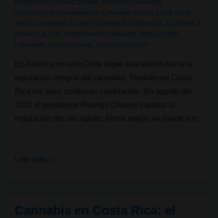
ETIQUETADO CON
ACTIVISMO
,
ACTIVISTA CANNABIS
,
ASOCIACIONES CANNABICAS
,
CANNABIS SOCIAL CLUB
,
CLUB
SOCIAL CANNABIS
,
CLUBES CANNABIS
,
COSTA RICA
,
COSTA RICA
HIGH CLUB
,
CSC
,
DISPENSARIO CANNABIS
,
REGULACION
CANNABIS
,
USO PERSONAL
,
USO RECREATIVO
En América no solo Chile sigue avanzando hacia la
regulación integral del cannabis. También en Costa
Rica los aires continuan cambiando. En agosto del
2022 el presidente Rodrigo Chaves impulsa la
regulación del uso adulto. Ahora según se puede leer
…
Costa
Leer más »
Rica
High
Club
Cannabis en Costa Rica: el
reabrirá