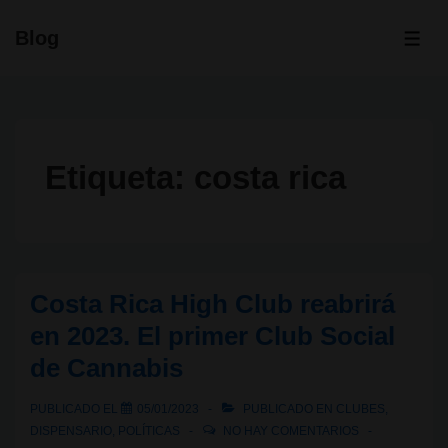
↓
Blog
Saltar
ME
al
contenido
principal
Etiqueta:
costa rica
Costa Rica High Club reabrirá
en 2023. El primer Club Social
de Cannabis
PUBLICADO EL
05/01/2023
PUBLICADO EN
CLUBES
,
DISPENSARIO
,
POLÍTICAS
NO HAY COMENTARIOS