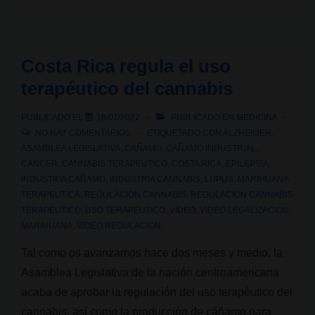
en
Costa
Rica:
Costa Rica regula el uso
el
terapéutico del cannabis
Presidente
Rodrigo
PUBLICADO EL
18/01/2022
PUBLICADO EN
MEDICINA
Chaves
NO HAY COMENTARIOS
ETIQUETADO CON
ALZHEIMER
,
impulsa
ASAMBLEA LEGISLATIVA
,
CAÑAMO
,
CAÑAMO INDUSTRIAL
,
CANCER
,
CANNABIS TERAPEUTICO
,
COSTA RICA
,
EPILEPSIA
,
la
INDUSTRIA CAÑAMO
,
INDUSTRIA CANNABIS
,
LUPUS
,
MARIHUANA
regulación
TERAPEUTICA
,
REGULACION CANNABIS
,
REGULACION CANNABIS
del
TERAPEUTICO
,
USO TERAPEUTICO
,
VIDEO
,
VIDEO LEGALIZACION
MARIHUANA
,
VIDEO REGULACION
uso
adulto
Tal como os avanzamos hace dos meses y medio, la
Asamblea Legislativa de la nación centroamericana
acaba de aprobar la regulación del uso terapéutico del
cannabis, así como la producción de cáñamo para