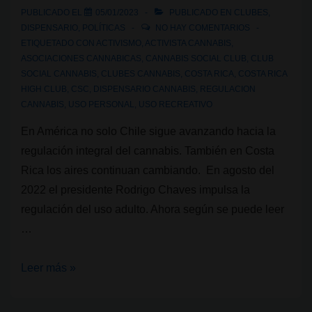
PUBLICADO EL
05/01/2023
PUBLICADO EN
CLUBES
,
DISPENSARIO
,
POLÍTICAS
NO HAY COMENTARIOS
ETIQUETADO CON
ACTIVISMO
,
ACTIVISTA CANNABIS
,
ASOCIACIONES CANNABICAS
,
CANNABIS SOCIAL CLUB
,
CLUB
SOCIAL CANNABIS
,
CLUBES CANNABIS
,
COSTA RICA
,
COSTA RICA
HIGH CLUB
,
CSC
,
DISPENSARIO CANNABIS
,
REGULACION
CANNABIS
,
USO PERSONAL
,
USO RECREATIVO
En América no solo Chile sigue avanzando hacia la
regulación integral del cannabis. También en Costa
Rica los aires continuan cambiando. En agosto del
2022 el presidente Rodrigo Chaves impulsa la
regulación del uso adulto. Ahora según se puede leer
…
Costa
Leer más »
Rica
High