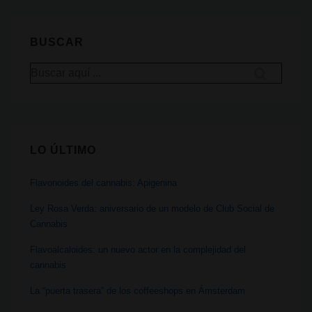
Club
reabrirá
BUSCAR
en
Buscar
2023.
por:
El
primer
Club
LO ÚLTIMO
Social
de
Flavonoides del cannabis: Apigenina
Cannabis
Ley Rosa Verda: aniversario de un modelo de Club Social de
Cannabis
Flavoalcaloides: un nuevo actor en la complejidad del
cannabis
La “puerta trasera” de los coffeeshops en Ámsterdam