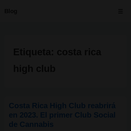
↓
Blog
Saltar
ME
al
contenido
principal
Etiqueta:
costa rica
high club
Costa Rica High Club reabrirá
en 2023. El primer Club Social
de Cannabis