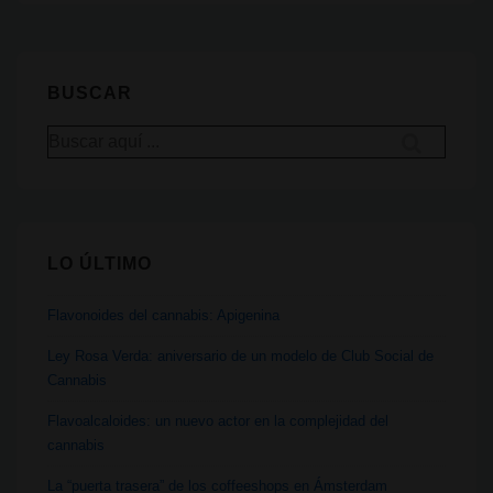
cáñamo
como
materia
BUSCAR
prima
Buscar
por:
LO ÚLTIMO
Flavonoides del cannabis: Apigenina
Ley Rosa Verda: aniversario de un modelo de Club Social de
Cannabis
Flavoalcaloides: un nuevo actor en la complejidad del
cannabis
La “puerta trasera” de los coffeeshops en Ámsterdam