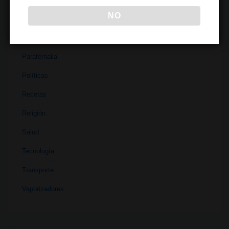
NO
Materiales
Medicina
Parafernalia
Políticas
Recetas
Religión
Salud
Tecnología
Transporte
Vaporizadores