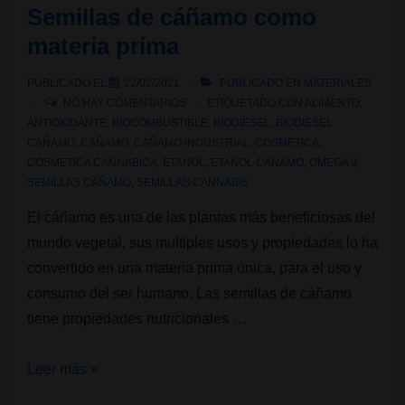
Semillas de cáñamo como
plástico
materia prima
de
petróleo:
PUBLICADO EL
22/02/2021
PUBLICADO EN
MATERIALES
una
NO HAY COMENTARIOS
ETIQUETADO CON
ALIMENTO
,
comparación
ANTIOXIDANTE
,
BIOCOMBUSTIBLE
,
BIODIESEL
,
BIODIESEL
CAÑAMO
,
CAÑAMO
,
CAÑAMO INDUSTRIAL
,
COSMETICA
,
esencial
COSMETICA CANNABICA
,
ETANOL
,
ETANOL CAÑAMO
,
OMEGA 3
,
SEMILLAS CAÑAMO
,
SEMILLAS CANNABIS
El cáñamo es una de las plantas más beneficiosas del
mundo vegetal, sus multiples usos y propiedades lo ha
convertido en una materia prima única, para el uso y
consumo del ser humano. Las semillas de cáñamo
tiene propiedades nutricionales …
Semillas
Leer más »
de