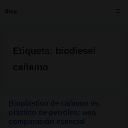
↓
Blog
Saltar
ME
al
contenido
principal
Etiqueta:
biodiesel
cañamo
Bioplástico de cáñamo vs.
plástico de petróleo: una
comparación esencial