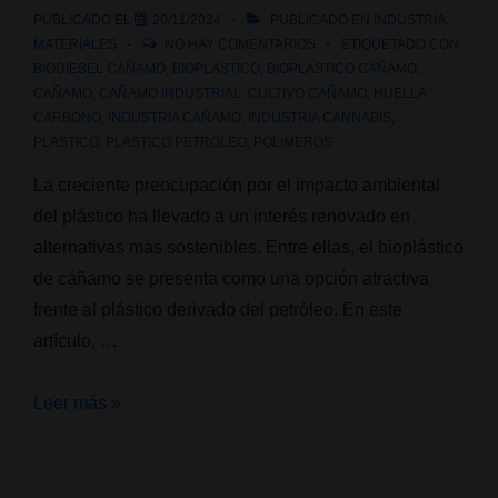
PUBLICADO EL
20/11/2024
PUBLICADO EN
INDUSTRIA
,
MATERIALES
NO HAY COMENTARIOS
ETIQUETADO CON
BIODIESEL CAÑAMO
,
BIOPLASTICO
,
BIOPLASTICO CAÑAMO
,
CAÑAMO
,
CAÑAMO INDUSTRIAL
,
CULTIVO CAÑAMO
,
HUELLA
CARBONO
,
INDUSTRIA CAÑAMO
,
INDUSTRIA CANNABIS
,
PLASTICO
,
PLASTICO PETROLEO
,
POLIMEROS
La creciente preocupación por el impacto ambiental
del plástico ha llevado a un interés renovado en
alternativas más sostenibles. Entre ellas, el bioplástico
de cáñamo se presenta como una opción atractiva
frente al plástico derivado del petróleo. En este
artículo, …
Bioplástico
Leer más »
de
cáñamo
vs.