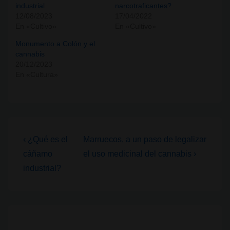
industrial
narcotraficantes?
12/08/2023
17/04/2022
En «Cultivo»
En «Cultivo»
Monumento a Colón y el
cannabis
20/12/2023
En «Cultura»
Navegación
La
La
‹ ¿Qué es el
Marruecos, a un paso de legalizar
entrada
entrada
de
cáñamo
el uso medicinal del cannabis ›
anterior
siguiente
industrial?
entradas
es
es