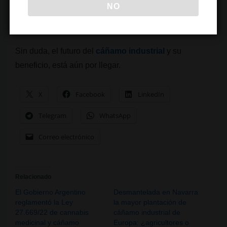
NO
fósiles?
Sin duda, el futuro del
cáñamo industrial
y su
beneficio, está aún por llegar.
X
Facebook
LinkedIn
Telegram
WhatsApp
Correo electrónico
Relacionado
El Gobierno Argentino
Desmantelada en Navarra
reglamentó la Ley
la mayor plantación de
27.669/22 de cannabis
cáñamo industrial de
medicinal y cáñamo
Europa: ¿agricultores o