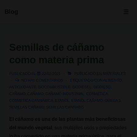
↓
Blog
Saltar
ME
al
contenido
principal
Semillas de cáñamo
como materia prima
PUBLICADO EL
22/02/2021
PUBLICADO EN
MATERIALES
NO HAY COMENTARIOS
ETIQUETADO CON
ALIMENTO
,
ANTIOXIDANTE
,
BIOCOMBUSTIBLE
,
BIODIESEL
,
BIODIESEL
CAÑAMO
,
CAÑAMO
,
CAÑAMO INDUSTRIAL
,
COSMETICA
,
COSMETICA CANNABICA
,
ETANOL
,
ETANOL CAÑAMO
,
OMEGA 3
,
SEMILLAS CAÑAMO
,
SEMILLAS CANNABIS
El cáñamo es una de las plantas más beneficiosas
del mundo vegetal
, sus multiples usos y propiedades
lo ha convertido en una materia prima única, para el