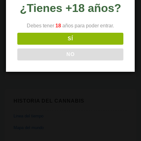
¿Tienes +18 años?
Recetas
Religión
Debes tener
18
años para poder entrar.
Salud
SÍ
Tecnología
Transporte
NO
Vaporizadores
HISTORIA DEL CANNABIS
Linea del tiempo
Mapa del mundo