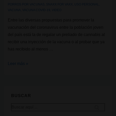
PORROS POR VACUNAS
,
SNAXX FOR VAXX
,
USO PERSONAL
,
VACUNA
,
VACUNA COVID-19
,
VIDEO
Entre las diversas propuestas para promover la
vacunación del coronavirus entre la población joven
del país está la de regalar un preliado de cannabis al
recibir una inyección de la vacuna o al probar que ya
has recibido al menos …
Cannabis
Leer más »
y
Covid-
19
en
BUSCAR
Estados
Buscar
Unidos
por: