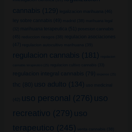
cannabis
(129)
legalizacion marihuana
(46)
ley sobre cannabis
(49)
madrid
(38)
marihuana legal
marihuana terapeutica
(51)
posesion cannabis
(32)
(45)
regulacion asociaciones
reduccion riesgos
(38)
(47)
regulacion autocultivo marihuana
(39)
regulacion cannabis
(181)
regulacion
regulacion cultivo cannabis
(33)
cannabis terapeutico
(25)
regulacion integral cannabis
(79)
terpenos
(25)
uso adulto
(134)
thc
(80)
uso medicinal
uso
uso personal
(276)
(42)
recreativo
(279)
uso
terapeutico
(245)
venta cannabis
(38)