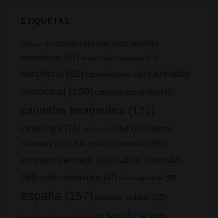
ETIQUETAS
asociaciones
asociaciones
(39)
alemania
(27)
cannabicas
(61)
autocultivo cannabis
(40)
cannabis
barcelona
(82)
cannabinoides
(45)
medicinal
(100)
cannabis social club
(45)
cannabis terapeutico
(121)
catalunya
(76)
cbd
(65)
clubes
cañamo
(26)
club social cannabis
(65)
cannabis
(53)
cultivo cannabis
consumo cannabis
(64)
(84)
cultivo marihuana
(47)
cultivo personal
(35)
españa
(157)
estados unidos
(55)
legalizacion
investigacion cientifica
(39)