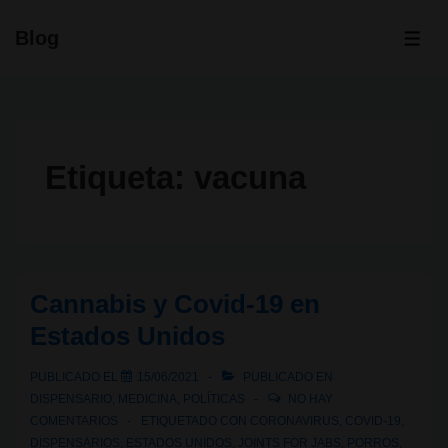
↓
Blog
Saltar
ME
al
contenido
principal
Etiqueta:
vacuna
Cannabis y Covid-19 en
Estados Unidos
PUBLICADO EL
15/06/2021
PUBLICADO EN
DISPENSARIO
,
MEDICINA
,
POLÍTICAS
NO HAY
COMENTARIOS
ETIQUETADO CON
CORONAVIRUS
,
COVID-19
,
DISPENSARIOS
,
ESTADOS UNIDOS
,
JOINTS FOR JABS
,
PORROS
,