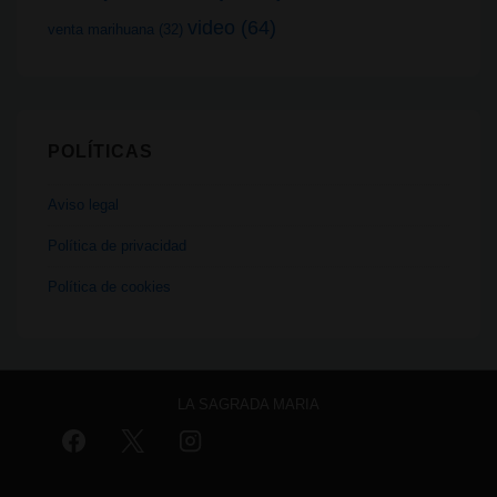
video
(64)
venta marihuana
(32)
POLÍTICAS
Aviso legal
Política de privacidad
Política de cookies
LA SAGRADA MARIA
Aviso legal
Política de privacidad
Política de cookies