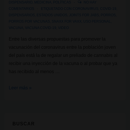
DISPENSARIO
,
MEDICINA
,
POLÍTICAS
NO HAY
COMENTARIOS
ETIQUETADO CON
CORONAVIRUS
,
COVID-19
,
DISPENSARIOS
,
ESTADOS UNIDOS
,
JOINTS FOR JABS
,
PORROS
,
PORROS POR VACUNAS
,
SNAXX FOR VAXX
,
USO PERSONAL
,
VACUNA
,
VACUNA COVID-19
,
VIDEO
Entre las diversas propuestas para promover la
vacunación del coronavirus entre la población joven
del país está la de regalar un preliado de cannabis al
recibir una inyección de la vacuna o al probar que ya
has recibido al menos …
Cannabis
Leer más »
y
Covid-
19
en
BUSCAR
Estados