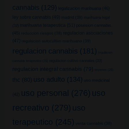
cannabis
(129)
legalizacion marihuana
(46)
ley sobre cannabis
(49)
madrid
(38)
marihuana legal
marihuana terapeutica
(51)
posesion cannabis
(32)
(45)
regulacion asociaciones
reduccion riesgos
(38)
(47)
regulacion autocultivo marihuana
(39)
regulacion cannabis
(181)
regulacion
regulacion cultivo cannabis
(33)
cannabis terapeutico
(25)
regulacion integral cannabis
(79)
terpenos
(25)
uso adulto
(134)
thc
(80)
uso medicinal
uso
uso personal
(276)
(42)
recreativo
(279)
uso
terapeutico
(245)
venta cannabis
(38)