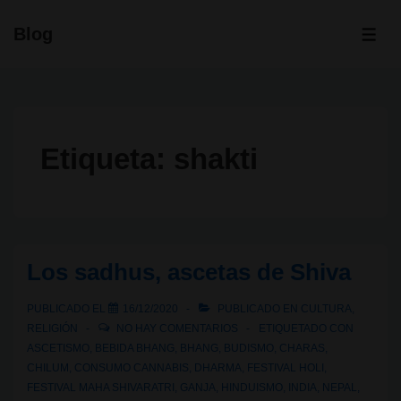
↓
Blog
Saltar
ME
al
contenido
principal
Etiqueta:
shakti
Los sadhus, ascetas de Shiva
PUBLICADO EL
16/12/2020
PUBLICADO EN
CULTURA
,
RELIGIÓN
NO HAY COMENTARIOS
ETIQUETADO CON
ASCETISMO
,
BEBIDA BHANG
,
BHANG
,
BUDISMO
,
CHARAS
,
CHILUM
,
CONSUMO CANNABIS
,
DHARMA
,
FESTIVAL HOLI
,
FESTIVAL MAHA SHIVARATRI
,
GANJA
,
HINDUISMO
,
INDIA
,
NEPAL
,