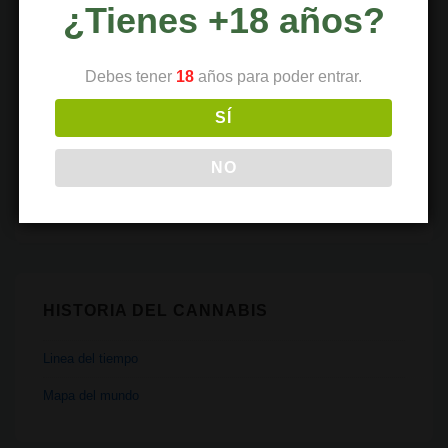
¿Tienes +18 años?
Recetas
Religión
Debes tener
18
años para poder entrar.
Salud
SÍ
Tecnología
Transporte
NO
Vaporizadores
HISTORIA DEL CANNABIS
Linea del tiempo
Mapa del mundo