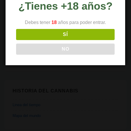
¿Tienes +18 años?
Recetas
Religión
Debes tener
18
años para poder entrar.
Salud
SÍ
Tecnología
Transporte
NO
Vaporizadores
HISTORIA DEL CANNABIS
Linea del tiempo
Mapa del mundo