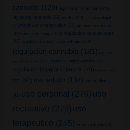
cannabis
(129)
legalizacion marihuana
(46)
ley sobre cannabis
(49)
madrid
(38)
marihuana legal
marihuana terapeutica
(51)
posesion cannabis
(32)
(45)
regulacion asociaciones
reduccion riesgos
(38)
(47)
regulacion autocultivo marihuana
(39)
regulacion cannabis
(181)
regulacion
regulacion cultivo cannabis
(33)
cannabis terapeutico
(25)
regulacion integral cannabis
(79)
terpenos
(25)
uso adulto
(134)
thc
(80)
uso medicinal
uso
uso personal
(276)
(42)
recreativo
(279)
uso
terapeutico
(245)
venta cannabis
(38)