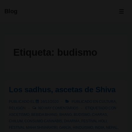
↓
Blog
Saltar
ME
al
contenido
principal
Etiqueta:
budismo
Los sadhus, ascetas de Shiva
PUBLICADO EL
16/12/2020
PUBLICADO EN
CULTURA
,
RELIGIÓN
NO HAY COMENTARIOS
ETIQUETADO CON
ASCETISMO
,
BEBIDA BHANG
,
BHANG
,
BUDISMO
,
CHARAS
,
CHILUM
,
CONSUMO CANNABIS
,
DHARMA
,
FESTIVAL HOLI
,
FESTIVAL MAHA SHIVARATRI
,
GANJA
,
HINDUISMO
,
INDIA
,
NEPAL
,