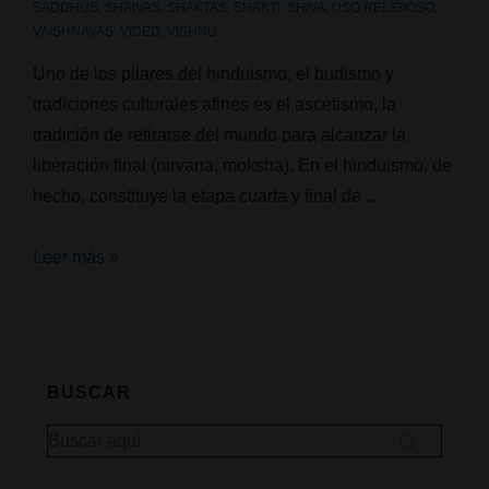
SADDHUS
,
SHAIVAS
,
SHAKTAS
,
SHAKTI
,
SHIVA
,
USO RELIGIOSO
,
VAISHNAVAS
,
VIDEO
,
VISHNU
Uno de los pilares del hinduismo, el budismo y
tradiciones culturales afines es el ascetismo, la
tradición de retirarse del mundo para alcanzar la
liberación final (nirvana, moksha). En el hinduismo, de
hecho, constituye la etapa cuarta y final de …
Los
Leer más »
sadhus,
ascetas
de
Shiva
BUSCAR
Buscar
por: