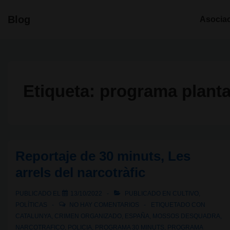
↓
Navegació
Blog
Asocia
Saltar
principal
al
contenido
principal
Etiqueta:
programa planta
Reportaje de 30 minuts, Les
arrels del narcotràfic
PUBLICADO EL
13/10/2022
PUBLICADO EN
CULTIVO
,
POLÍTICAS
NO HAY COMENTARIOS
ETIQUETADO CON
CATALUNYA
,
CRIMEN ORGANIZADO
,
ESPAÑA
,
MOSSOS DESQUADRA
,
NARCOTRAFICO
,
POLICIA
,
PROGRAMA 30 MINUTS
,
PROGRAMA