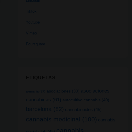
Linkedin
Tiktok
Youtube
Vimeo
Foursquare
ETIQUETAS
asociaciones
asociaciones
(39)
alemania
(27)
cannabicas
(61)
autocultivo cannabis
(40)
barcelona
(82)
cannabinoides
(45)
cannabis medicinal
(100)
cannabis
cannabis
social club
(45)