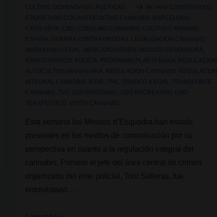
CULTIVO
,
DISPENSARIO
,
POLÍTICAS
NO HAY COMENTARIOS
ETIQUETADO CON
AUTOCULTIVO CANNABIS
,
BARCELONA
,
CATALUNYA
,
CBD
,
CONSUMO CANNABIS
,
CULTIVO CANNABIS
,
ESPAÑA
,
GUERRA CONTRA DROGAS
,
LEGALIZACION CANNABIS
,
MARIHUANA LEGAL
,
MERCADO NEGRO
,
MOSSOS DESQUADRA
,
NARCOTRAFICO
,
POLICIA
,
PROGRAMA PLANTA BAIXA
,
REGULACIO
AUTOCULTIVO MARIHUANA
,
REGULACION CANNABIS
,
REGULACIO
INTEGRAL CANNABIS
,
RTVE
,
THC
,
TRAFICO ILEGAL
,
TRANSPORTE
CANNABIS
,
TV3
,
USO PERSONAL
,
USO RECREATIVO
,
USO
TERAPEUTICO
,
VENTA CANNABIS
Esta semana los Mossos d’Esquadra han estado
presentes en los medios de comunicación por su
perspectiva en cuanto a la regulación integral del
cannabis. Primero el jefe del área central de crimen
organizado del ente policial, Toni Salleras, fue
entrevistado …
Se
Leer más »