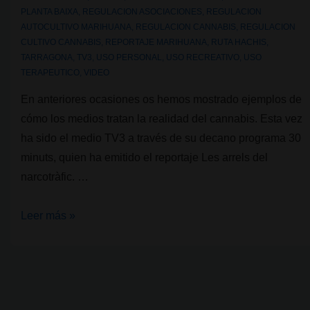
PLANTA BAIXA
,
REGULACION ASOCIACIONES
,
REGULACION
AUTOCULTIVO MARIHUANA
,
REGULACION CANNABIS
,
REGULACION
CULTIVO CANNABIS
,
REPORTAJE MARIHUANA
,
RUTA HACHIS
,
TARRAGONA
,
TV3
,
USO PERSONAL
,
USO RECREATIVO
,
USO
TERAPEUTICO
,
VIDEO
En anteriores ocasiones os hemos mostrado ejemplos de
cómo los medios tratan la realidad del cannabis. Esta vez
ha sido el medio TV3 a través de su decano programa 30
minuts, quien ha emitido el reportaje Les arrels del
narcotràfic. …
Reportaje
Leer más »
de
30
minuts,
Les