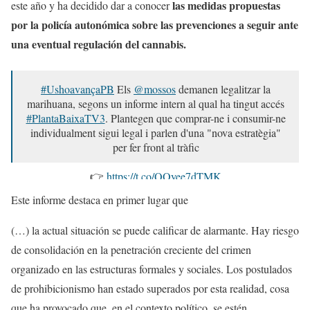
las medidas propuestas
este año y ha decidido dar a conocer
por la policía autonómica sobre las prevenciones a seguir ante
una eventual regulación del cannabis.
#UshoavançaPB
Els
@mossos
demanen legalitzar la
marihuana, segons un informe intern al qual ha tingut accés
#PlantaBaixaTV3
. Plantegen que comprar-ne i consumir-ne
individualment sigui legal i parlen d'una "nova estratègia"
per fer front al tràfic
👉
https://t.co/QOyee7dTMK
pic.twitter.com/KHWg3eCD5R
Este informe destaca en primer lugar que
— Planta baixa TV3 (@plantabaixatv3)
November 3, 2021
(…) la actual situación se puede calificar de alarmante. Hay riesgo
de consolidación en la penetración creciente del crimen
organizado en las estructuras formales y sociales. Los postulados
de prohibicionismo han estado superados por esta realidad, cosa
que ha provocado que, en el contexto político, se estén