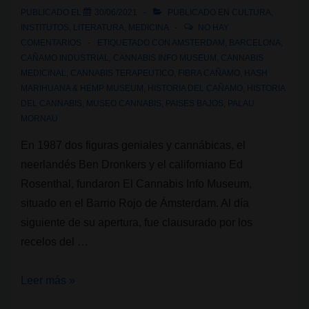
PUBLICADO EL
30/06/2021
PUBLICADO EN
CULTURA
,
INSTITUTOS
,
LITERATURA
,
MEDICINA
NO HAY
COMENTARIOS
ETIQUETADO CON
AMSTERDAM
,
BARCELONA
,
CAÑAMO INDUSTRIAL
,
CANNABIS INFO MUSEUM
,
CANNABIS
MEDICINAL
,
CANNABIS TERAPEUTICO
,
FIBRA CAÑAMO
,
HASH
MARIHUANA & HEMP MUSEUM
,
HISTORIA DEL CAÑAMO
,
HISTORIA
DEL CANNABIS
,
MUSEO CANNABIS
,
PAISES BAJOS
,
PALAU
MORNAU
En 1987 dos figuras geniales y cannábicas, el
neerlandés Ben Dronkers y el californiano Ed
Rosenthal, fundaron El Cannabis Info Museum,
situado en el Barrio Rojo de Ámsterdam. Al día
siguiente de su apertura, fue clausurado por los
recelos del …
Hash
Leer más »
Marihuana