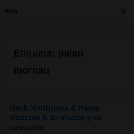
↓
Blog
Saltar
ME
al
contenido
principal
Etiqueta:
palau
mornau
Hash Marihuana & Hemp
Museum II. El museo y su
colección