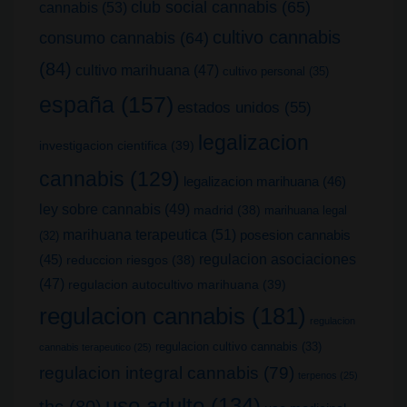
club social cannabis
(65)
cannabis
(53)
cultivo cannabis
consumo cannabis
(64)
(84)
cultivo marihuana
(47)
cultivo personal
(35)
españa
(157)
estados unidos
(55)
legalizacion
investigacion cientifica
(39)
cannabis
(129)
legalizacion marihuana
(46)
ley sobre cannabis
(49)
madrid
(38)
marihuana legal
marihuana terapeutica
(51)
posesion cannabis
(32)
(45)
regulacion asociaciones
reduccion riesgos
(38)
(47)
regulacion autocultivo marihuana
(39)
regulacion cannabis
(181)
regulacion
regulacion cultivo cannabis
(33)
cannabis terapeutico
(25)
regulacion integral cannabis
(79)
terpenos
(25)
uso adulto
(134)
thc
(80)