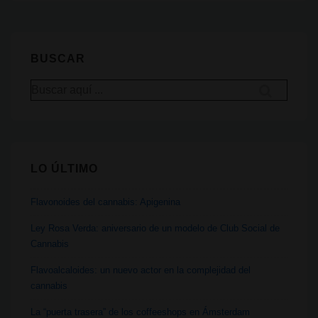
&
Hemp
Museum
BUSCAR
II.
Buscar
El
por:
museo
y
su
LO ÚLTIMO
colección
Flavonoides del cannabis: Apigenina
Ley Rosa Verda: aniversario de un modelo de Club Social de
Cannabis
Flavoalcaloides: un nuevo actor en la complejidad del
cannabis
La “puerta trasera” de los coffeeshops en Ámsterdam